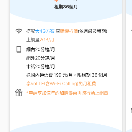
租期36個月
搭配
大4G方案
享
購機折價
(依月繳及租期)
上網量
2GB/月
網內20分鐘/月
網外20分鐘/月
市話20分鐘/月
送國內通信費 199 元/月，限租期 36 個月
享VoLTE(含Wi-Fi Calling)免月租費
*申請享加值年約加購優惠再贈行動上網量