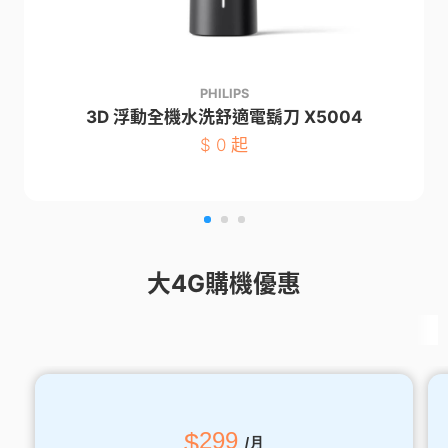
PHILIPS
3D 浮動全機水洗舒適電鬍刀 X5004
$
0 起
大4G購機優惠
$
299
/月