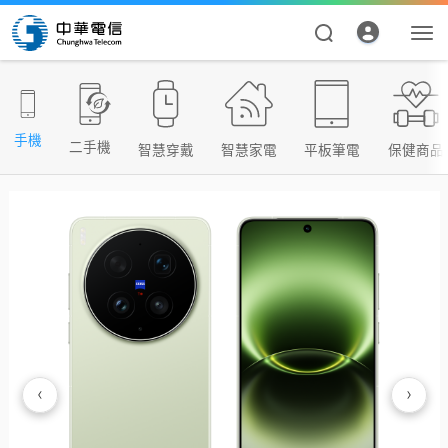
手機
二手機
智慧穿戴
智慧家電
平板筆電
保健商品
資費合約
帳單繳費
申請查詢
‹
›
我的帳號