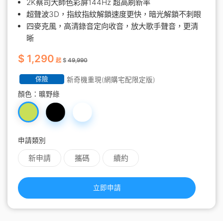
2K蔡司大師色彩屏144Hz 超高刷新率
超聲波3D，指紋指紋解鎖速度更快，暗光解鎖不刺眼
四麥克風，高清錄音定向收音，放大歌手聲音，更清
晰
$ 1,290
起
$
49,990
保險
新奇機重現(網購宅配限定版)
顏色：
曠野綠
申請類別
新申請
攜碼
續約
立即申請