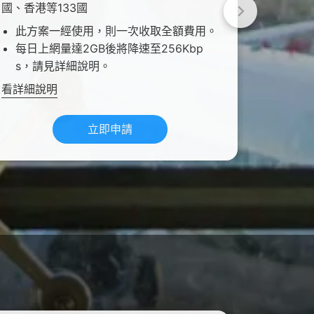
國、香港等133國
國、香港
此方案一經使用，則一次收取全額費用。
每日上
每日上網量達2GB後將降速至256Kbp
s，請
s，請見詳細說明。
看詳細說
看詳細說明
立即申請