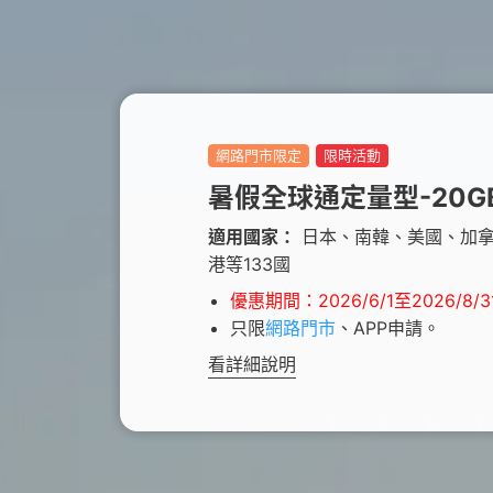
優惠總
更多服
買上網量
短約期
我的VIP
防駭守門員
Hami 
短期租用方案-限新申請
VIP資訊查詢
隨時隨地守護上網安全
⁺
出國漫遊
智慧攝影機
我的點數
Disney+
Hami Cam 整合方案
查詢我的點數
闔家共享 歡樂加倍
網路門市限定
限時活動
預付卡儲值
資費快選
中華電信APP
KKBOX
暑假全球通定量型-20G
條件自由選，快速篩選專屬資費
下載APP 隨身服務
破億曲庫 打造專屬歌單
適用國家：
日本、南韓、美國、加
自助服務區
港等133國
未出帳用量、合約、解鎖、故障報修
自助服務區
更多服務
自助服務區
優惠期間：2026/6/1至2026/8/3
供裝速率查詢、線上申請查詢、固定IP
更多線上自助服務
了解方案、帳單代收、答鈴異動
只限
網路門市
、APP申請。
申請、故障報修
看詳細說明