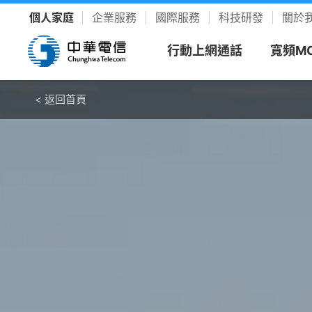
個人家庭
企業服務
國際服務
科技研發
關於
行動上網通話
寬頻M
< 返回首頁
< 返回首頁
看方案
寬頻上
客戶服
樂享影
新申請
新客專
聯絡我
YouTu
限時促銷
我的服務中心
精采生活＋推薦
新申請
速在必行方案
個人化服務入口
整合選購，省時又省力
續約
升速續
網路門
Disney
優惠雙享
帳單繳費
YouTube Premium
續約門號
速在必行+MOD 上網+看電視
線上繳費、查帳單
暢看零廣告 精采不受限
精采5
產品介
友善專
Hami 
動館
續約購機
搭3C家電
資費合約
Google One
全資費
Wi-Fi
簡訊客
速在有禮方案
線上查合約
照片、影片、雲端儲存
Netflix