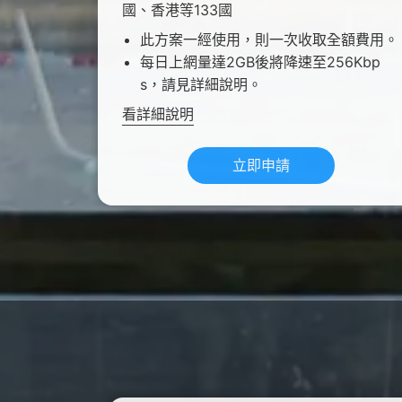
國、香港等133國
此方案一經使用，則一次收取全額費用。
每日上網量達2GB後將降速至256Kbp
s，請見詳細說明。
看詳細說明
立即申請