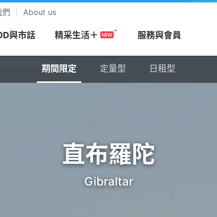
我們
About us
OD與市話
服務與會員
精采生活＋
期間限定
定量型
日租型
期間限定
定量型
日租型
網
務
搭商品
MOD
帳單服務
預付卡
市話長途
會員回饋計畫
視
安心上網
樂享音樂
/攜碼
區
們
Apple專區
速在必行+MOD
帳單繳費
漫遊方案
市話
中華電信VIP官網
be Premium
防駭守門員
KKBOX
約
市申請查詢
Android專區
影劇館⁺
申請電子帳單
新申請方案
市話加值服務
專屬禮遇及活動
+
色情守門員
musictone鈴聲
直布羅陀
G加值
紹
區
品牌機館
自選餐
更多帳單與發票
儲值方案
國際電話
VIP電子會員卡
Video 電視運
上網時間管理
LINE MUSIC 
Gibraltar
音樂
服務
服
找更多機款
MOD平台/單頻選購
HoHo代儲
公用電話
加入會員
趨勢資安服務
來電答鈴