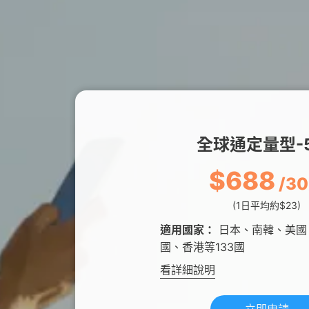
全球通定量型-5
$688
/3
(1日平均約$23)
適用國家：
日本、南韓、美國
國、香港等133國
看詳細說明