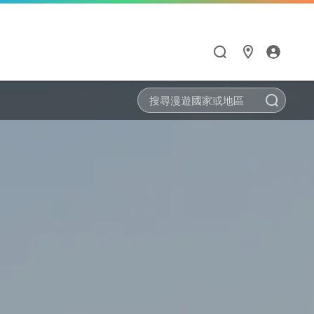
搜尋
漫遊與通訊應用
HiNet服務
Hami Point
點數商城
閱讀學習
智慧生活
漫遊服務優惠
個人信箱
如何集點與兌點
點數商城
Hami 書城
Google One
漫遊服務總覽
MSA信箱服務
我的點數
品牌館
館
天下數位全閱讀
Hami Cam
流量加價購
網路測速
中華電信聯名卡
票券館
鈴聲
PPA Plus
LINE貼圖超值方案
衛星通訊
供裝查詢
中信ALL ME卡
好買市集
FunPark 童書夢工
導航王TM
廠