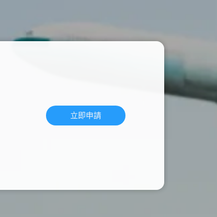
心捐
通訊應用
頻寬分流
Hami Point官網
下載Hami Pay
更多
更多
立即申請