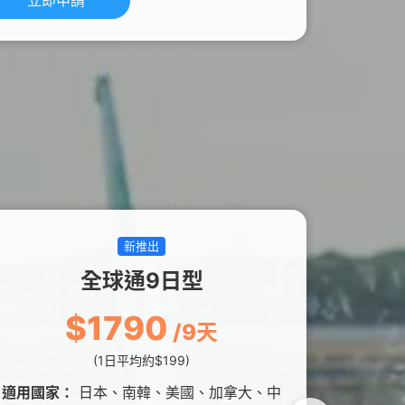
立即申請
新推出
全球通9日型
$1790
/9天
(1日平均約$199)
0
適用國家：
日本、南韓、美國、加拿大、中
適用國家