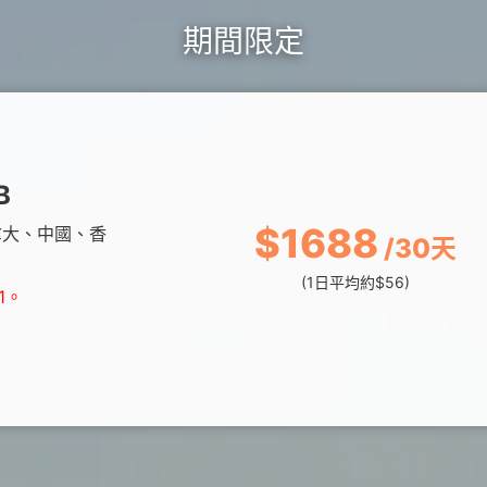
覽
務
升級5G
長途電話
Hami Point 愛
更多
期間限定
Video 影劇館
更多
B
$1688
拿大、中國、香
/30天
(1日平均約$56)
1。