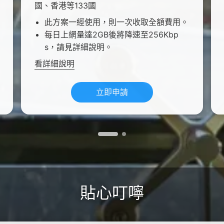
國、香港等133國
此方案一經使用，則一次收取全額費用。
每日上網量達2GB後將降速至256Kbp
s，請見詳細說明。
看詳細說明
立即申請
貼心叮嚀