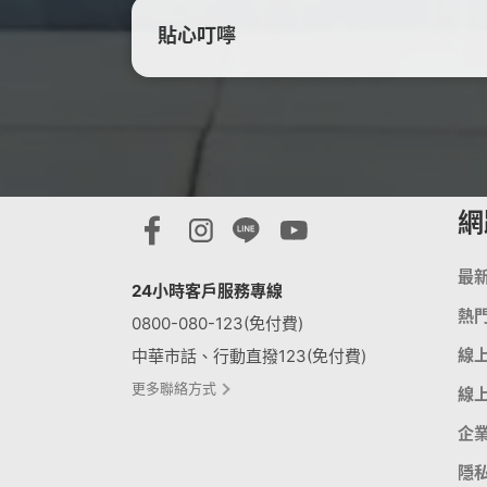
貼心叮嚀
網
最
24小時客戶服務專線
熱
0800-080-123(免付費)
線
中華市話、行動直撥123(免付費)
更多聯絡方式
線
企
隱