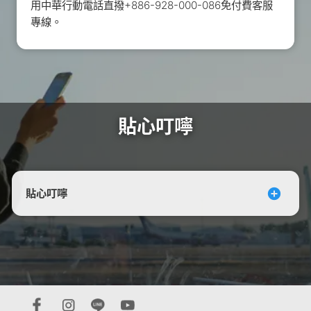
用中華行動電話直撥+886-928-000-086免付費客服
專線。
貼心叮嚀
貼心叮嚀