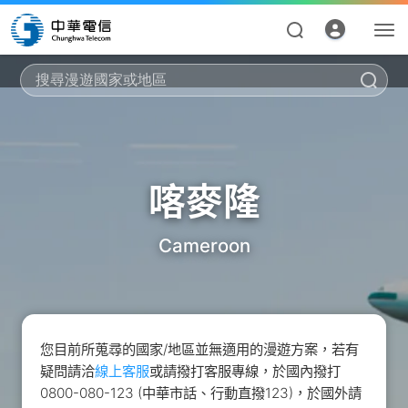
搜
喀麥隆
Cameroon
資費合約
帳單繳費
申請查詢
您目前所蒐尋的國家/地區並無適用的漫遊方案，若有
疑問請洽
線上客服
或請撥打客服專線，於國內撥打
我的帳號
0800-080-123 (中華市話、行動直撥123)，於國外請