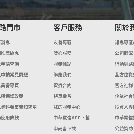
路門市
客戶服務
關於
新消息
友善專區
訊息專區
門推薦優惠
暖心服務
公司概況
上申請查詢
服務據點
行動網路
上申請常見問題
聯絡我們
全方位資
業員眷專頁
資費合約
官方社群
私權保護政策
帳單繳費
企業社會
人資料蒐集告知聲明
我的服務中心
投資人專
務使用條款
中華電信APP下載
中華電信
申請書下載
公益贊助