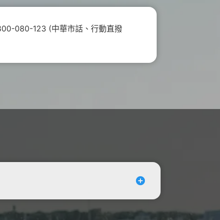
心捐
通訊應用
頻寬分流
Hami Point官網
下載Hami Pay
更多
更多
-080-123 (中華市話、行動直撥