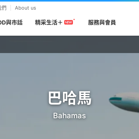
我們
About us
OD與市話
服務與會員
精采生活＋
網
務
搭商品
MOD
帳單服務
預付卡
市話長途
會員回饋計畫
視
安心上網
樂享音樂
/攜碼
區
們
Apple專區
速在必行+MOD
帳單繳費
漫遊方案
市話
中華電信VIP官網
be Premium
防駭守門員
KKBOX
巴哈馬
約
市申請查詢
Android專區
影劇館⁺
申請電子帳單
新申請方案
市話加值服務
專屬禮遇及活動
+
色情守門員
musictone鈴聲
G加值
紹
區
品牌機館
自選餐
更多帳單與發票
儲值方案
國際電話
VIP電子會員卡
Video 電視運
上網時間管理
LINE MUSIC 
Bahamas
音樂
服務
服
找更多機款
MOD平台/單頻選購
HoHo代儲
公用電話
加入會員
趨勢資安服務
來電答鈴