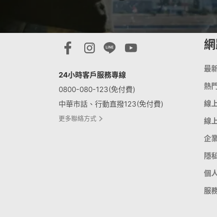
網
最
24小時客戶服務專線
熱
0800-080-123(免付費)
線
中華市話、行動直撥123(免付費)
更多聯絡方式
線
企
隱
個
服