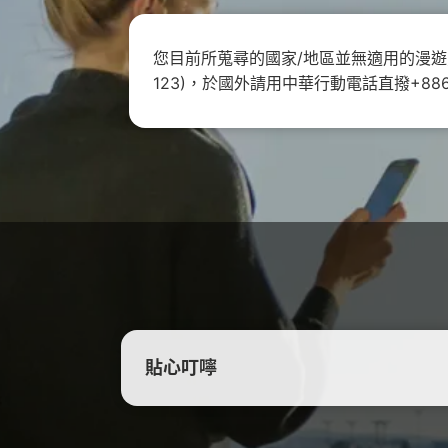
優惠總
更多服
買上網量
短約期
我的VIP
防駭守門員
Hami 
短期租用方案-限新申請
VIP資訊查詢
隨時隨地守護上網安全
⁺
您目前所蒐尋的國家/地區並無適用的漫
出國漫遊
123)，於國外請用中華行動電話直撥+886-
智慧攝影機
我的點數
Disney+
Hami Cam 整合方案
查詢我的點數
闔家共享 歡樂加倍
預付卡儲值
資費快選
中華電信APP
KKBOX
條件自由選，快速篩選專屬資費
下載APP 隨身服務
破億曲庫 打造專屬歌單
自助服務區
未出帳用量、合約、解鎖、故障報修
自助服務區
更多服務
自助服務區
供裝速率查詢、線上申請查詢、固定IP
更多線上自助服務
了解方案、帳單代收、答鈴異動
申請、故障報修
貼心叮嚀