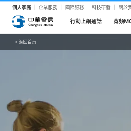
個人家庭
企業服務
國際服務
科技研發
關於
行動上網通話
寬頻M
< 返回首頁
< 返回首頁
看方案
寬頻上
客戶服
樂享影
新申請
新客專
聯絡我
YouTu
限時促銷
我的服務中心
精采生活＋推薦
新申請
速在必行方案
個人化服務入口
整合選購，省時又省力
續約
升速續
網路門
Disney
優惠雙享
帳單繳費
YouTube Premium
續約門號
速在必行+MOD 上網+看電視
線上繳費、查帳單
暢看零廣告 精采不受限
精采5
產品介
友善專
Hami 
動館
續約購機
搭3C家電
資費合約
Google One
全資費
Wi-Fi
簡訊客
速在有禮方案
線上查合約
照片、影片、雲端儲存
Netflix