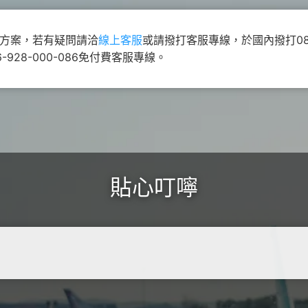
覽
務
升級5G
長途電話
Hami Point 愛
更多
Video 影劇館
更多
遊方案，若有疑問請洽
線上客服
或請撥打客服專線，於國內撥打0800
928-000-086免付費客服專線。
貼心叮嚀