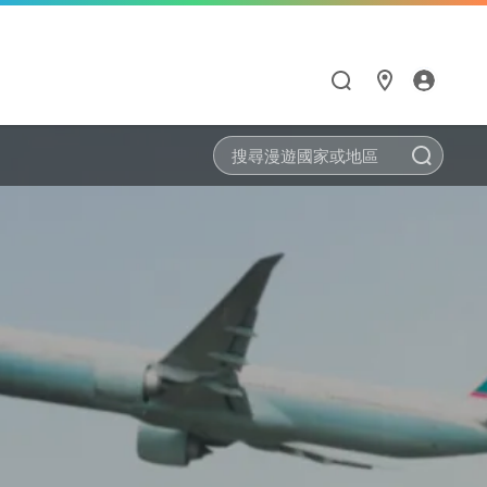
搜尋
漫遊與通訊應用
HiNet服務
Hami Point
點數商城
閱讀學習
智慧生活
漫遊服務優惠
個人信箱
如何集點與兌點
點數商城
Hami 書城
Google One
漫遊服務總覽
MSA信箱服務
我的點數
品牌館
館
天下數位全閱讀
Hami Cam
流量加價購
網路測速
中華電信聯名卡
票券館
鈴聲
PPA Plus
LINE貼圖超值方案
衛星通訊
供裝查詢
中信ALL ME卡
好買市集
FunPark 童書夢工
導航王TM
廠