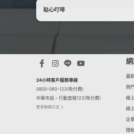
貼心叮嚀
網
最
24小時客戶服務專線
熱
0800-080-123(免付費)
線
中華市話、行動直撥123(免付費)
更多聯絡方式
線
企
隱