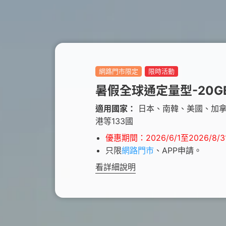
優惠總
更多服
買上網量
短約期
我的VIP
防駭守門員
Hami 
短期租用方案-限新申請
VIP資訊查詢
隨時隨地守護上網安全
⁺
出國漫遊
智慧攝影機
我的點數
Disney+
Hami Cam 整合方案
查詢我的點數
闔家共享 歡樂加倍
網路門市限定
限時活動
預付卡儲值
資費快選
中華電信APP
KKBOX
暑假全球通定量型-20G
條件自由選，快速篩選專屬資費
下載APP 隨身服務
破億曲庫 打造專屬歌單
適用國家：
日本、南韓、美國、加
自助服務區
港等133國
未出帳用量、合約、解鎖、故障報修
自助服務區
更多服務
自助服務區
優惠期間：2026/6/1至2026/8/3
供裝速率查詢、線上申請查詢、固定IP
更多線上自助服務
了解方案、帳單代收、答鈴異動
只限
網路門市
、APP申請。
申請、故障報修
看詳細說明