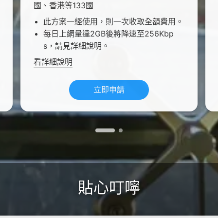
國、香港等133國
此方案一經使用，則一次收取全額費用。
每日上網量達2GB後將降速至256Kbp
s，請見詳細說明。
看詳細說明
立即申請
貼心叮嚀