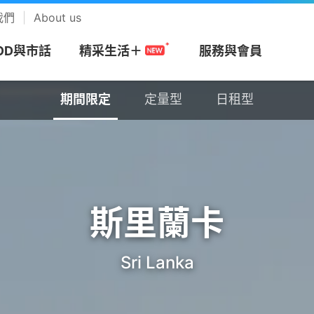
我們
About us
OD與市話
服務與會員
精采生活＋
期間限定
定量型
日租型
期間限定
定量型
日租型
網
務
搭商品
MOD
帳單服務
預付卡
市話長途
會員回饋計畫
視
安心上網
樂享音樂
/攜碼
區
們
Apple專區
速在必行+MOD
帳單繳費
漫遊方案
市話
中華電信VIP官網
be Premium
防駭守門員
KKBOX
約
市申請查詢
Android專區
影劇館⁺
申請電子帳單
新申請方案
市話加值服務
專屬禮遇及活動
+
色情守門員
musictone鈴聲
斯里蘭卡
G加值
紹
區
品牌機館
自選餐
更多帳單與發票
儲值方案
國際電話
VIP電子會員卡
Video 電視運
上網時間管理
LINE MUSIC 
Sri Lanka
音樂
服務
服
找更多機款
MOD平台/單頻選購
HoHo代儲
公用電話
加入會員
趨勢資安服務
來電答鈴