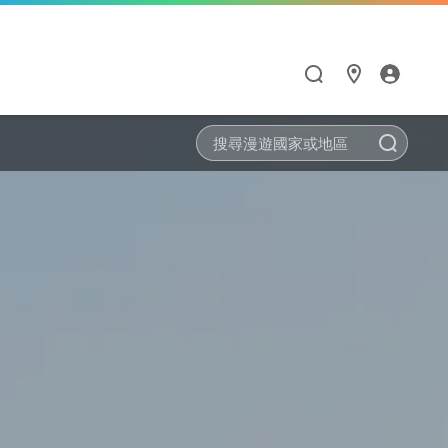
搜尋
漫遊與通訊應用
HiNet服務
Hami Point
點數商城
閱讀學習
智慧生活
漫遊服務優惠
個人信箱
如何集點與兌點
點數商城
Hami 書城
Google One
漫遊服務總覽
MSA信箱服務
我的點數
品牌館
館
天下數位全閱讀
Hami Cam
流量加價購
網路測速
中華電信聯名卡
票券館
鈴聲
PPA Plus
LINE貼圖超值方案
衛星通訊
供裝查詢
中信ALL ME卡
好買市集
FunPark 童書夢工
導航王TM
廠