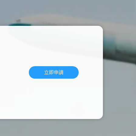
心捐
通訊應用
頻寬分流
Hami Point官網
下載Hami Pay
更多
更多
立即申請