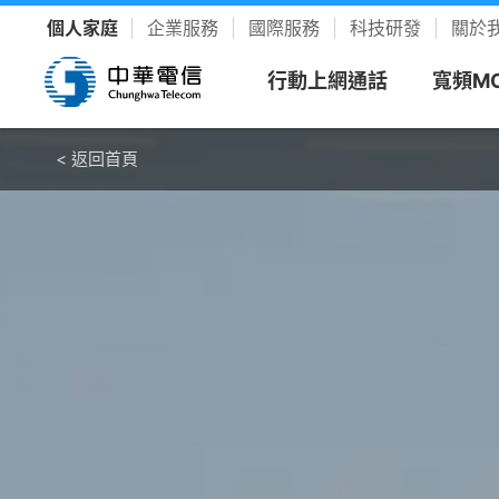
個人家庭
企業服務
國際服務
科技研發
關於
行動上網通話
寬頻M
< 返回首頁
< 返回首頁
看方案
寬頻上
客戶服
樂享影
新申請
新客專
聯絡我
YouTu
限時促銷
我的服務中心
精采生活＋推薦
新申請
速在必行方案
個人化服務入口
整合選購，省時又省力
續約
升速續
網路門
Disney
優惠雙享
帳單繳費
YouTube Premium
續約門號
速在必行+MOD 上網+看電視
線上繳費、查帳單
暢看零廣告 精采不受限
精采5
產品介
友善專
Hami 
動館
續約購機
搭3C家電
資費合約
Google One
全資費
Wi-Fi
簡訊客
速在有禮方案
線上查合約
照片、影片、雲端儲存
Netflix