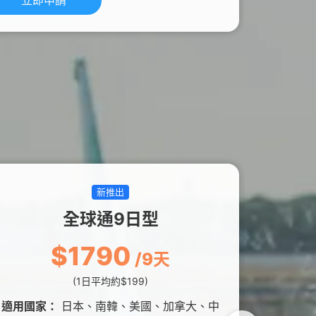
立即申請
新推出
全球通9日型
$1790
/9天
(1日平均約$199)
0
適用國家：
日本、南韓、美國、加拿大、中
適用國家