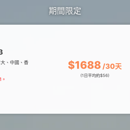
覽
務
升級5G
長途電話
Hami Point 愛
更多
期間限定
Video 影劇館
更多
B
$1688
拿大、中國、香
/30天
(1日平均約$56)
1。