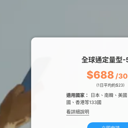
全球通定量型-5
$688
/3
(1日平均約$23)
適用國家：
日本、南韓、美國
國、香港等133國
看詳細說明