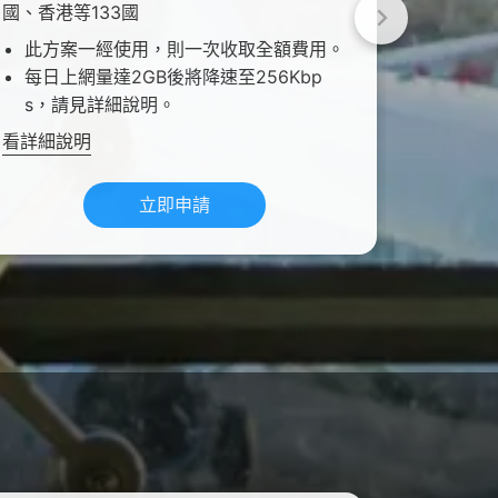
國、香港等133國
國、香港
此方案一經使用，則一次收取全額費用。
每日上
每日上網量達2GB後將降速至256Kbp
s，請
s，請見詳細說明。
看詳細說
看詳細說明
立即申請