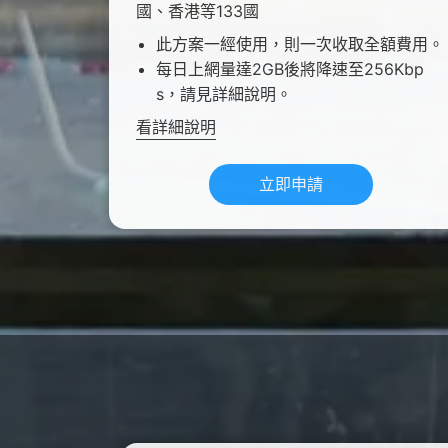
國、香港等133國
此方案一經使用，則一次收取全額費用。
每日上網量達2GB後將降速至256Kbp
s，請見詳細說明。
看詳細說明
立即申請