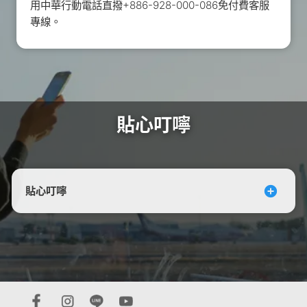
用中華行動電話直撥+886-928-000-086免付費客服
專線。
貼心叮嚀
貼心叮嚀