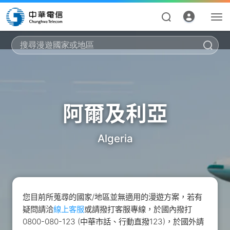
搜
阿爾及利亞
Algeria
資費合約
帳單繳費
申請查詢
您目前所蒐尋的國家/地區並無適用的漫遊方案，若有
疑問請洽
線上客服
或請撥打客服專線，於國內撥打
我的帳號
0800-080-123 (中華市話、行動直撥123)，於國外請