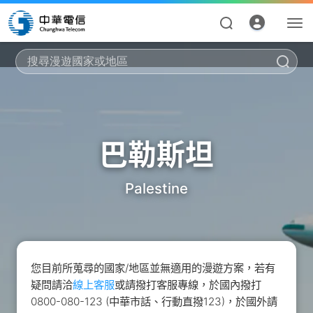
搜
巴勒斯坦
Palestine
資費合約
帳單繳費
申請查詢
您目前所蒐尋的國家/地區並無適用的漫遊方案，若有
疑問請洽
線上客服
或請撥打客服專線，於國內撥打
我的帳號
0800-080-123 (中華市話、行動直撥123)，於國外請