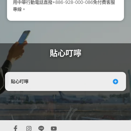
用中華行動電話直撥+886-928-000-086免付費客服
專線。
貼心叮嚀
貼心叮嚀