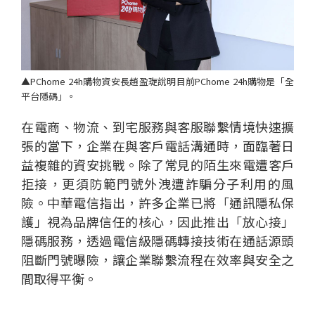
▲PChome 24h購物資安長趙盈琁說明目前PChome 24h購物是「全
平台隱碼」。
在電商、物流、到宅服務與客服聯繫情境快速擴
個
科
關
張的當下，企業在與客戶電話溝通時，面臨著日
人
企
國
技
於
產品
家
業
際
研
我
益複雜的資安挑戰。除了常見的陌生來電遭客戶
庭
發
們
拒接，更須防範門號外洩遭詐騙分子利用的風
險。中華電信指出，許多企業已將「通訊隱私保
護」視為品牌信任的核心，因此推出「放心接」
隱碼服務，透過電信級隱碼轉接技術在通話源頭
阻斷門號曝險，讓企業聯繫流程在效率與安全之
間取得平衡。