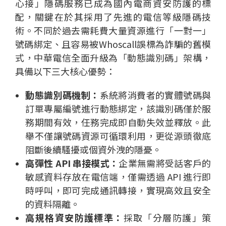
心接」隱碼服務已成為國內電商資安防護的標
配，關鍵在於其採用了先進的電信等級隱碼技
術。不同於過去需耗費大量資源進行「一對一」
號碼綁定、且容易被Whoscall誤標為詐騙的舊模
式，中華電信全面升級為「動態識別碼」架構，
具備以下三大核心優勢：
動態識別碼機制：
系統將消費者的實體號碼與
訂單專屬編號進行動態綁定，該識別碼僅於服
務期間有效，任務完成即自動失效並釋放。此
舉不僅讓號碼資源可循環利用，更從源頭徹底
阻斷後續騷擾或個資外洩的隱憂。
高彈性 API 串接模式：
企業無需將受話客戶的
敏感資料存放在電信端，僅需透過 API 進行即
時呼叫，即可完成通訊轉接，實現高效且安全
的資料隔離。
高規格資安防護標準：
採取「分層防護」策