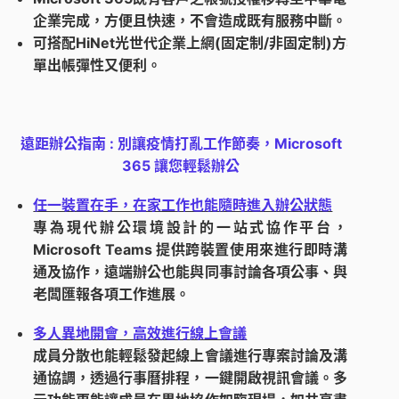
企業完成，方便且快速，不會造成既有服務中斷。
可搭配HiNet光世代企業上網(固定制/非固定制)方案，整
單出帳彈性又便利。
遠距辦公指南 :
別讓疫情打亂工作節奏，Microsoft
365 讓您輕鬆辦公
任一裝置在手，在家工作也能隨時進入辦公狀
態
專為現代辦公環境設計的一站式協作平台，
Microsoft Tea
ms 提供跨裝置使用來進行即時溝
通及協作，遠端辦公也能與同事討論各項公事、與
老闆匯報各項工作進展。
多人異地開會，高效進行
線上會議
成員分散也能輕鬆發起線上會議進行專案討
論及溝
通協調，透過行事曆排程，一鍵開啟視訊會議。多