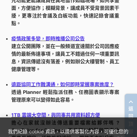
元功能更能讓成員在異地協作如臨現場，如共享畫
面，方便協作；模糊背景，讓成員不受背景因素干
擾，更專注於會議及白板功能，快速記錄會議重
點。
疫情政策多變，即時推播公司公告
建立公開團隊，並在一般頻道宣達關於公司因應疫
情的
最新佈達事項，讓員工不錯過任何一項重要訊
息，資訊傳遞沒有落差，例如辦公大樓管制、員工
健康管理等
。
遠距協同工作難溝通，如何即時掌握專案進度？
透過 Planner 輕鬆指派任務、任務圖表顯示專案
管理原來可以變得如此容易。
返
1TB 雲端大空間，與同事共用資料超方便
回
擔心在家就沒辦法傳送重要檔案給夥伴嗎 ?
頂
OneDrive for Business 不只可以輕鬆與同事分
我們紀錄 cookie 資訊，以提供客製化內容，可優化您的
部