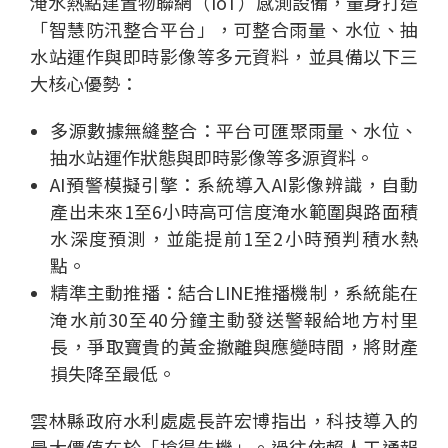
淹水熱點建置物聯網（IoT）感測設備，量身打造
「智慧防汛整合平台」，可整合雨量、水位、抽
水站運作與即時影像等多元資料，並具備以下三
大核心優勢：
多源數據無縫整合：平台可匯聚雨量、水位、
抽水站運作狀態與即時影像等多源資料。
AI預警模擬引擎：系統導入AI影像辨識，自動
產出未來1至6小時高可信度淹水範圍與路面積
水深度預測，並能提前1至2小時預判積水熱
點。
精準主動推播：結合LINE推播機制，系統能在
淹水前30至40分鐘主動發送警報給地方村里
長，爭取寶貴的黃金撤離與應變時間，將財產
損失降至最低。
雲林縣政府水利處處長許宏博指出，科技導入的
最大價值在於「搶得先機」。過往依賴人工通報