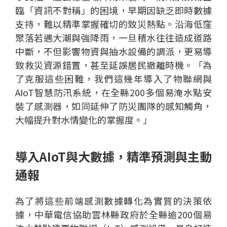
臨「資訊不對稱」的困境，早期因缺乏即時數據
支持，難以精準掌握確切的致災熱點。沿海低窪
聚落若遇大潮與強降雨，一旦積水往往造成道路
中斷，不但影響物資與抽水設備的調派，更易導
致救災資源錯置，甚至延誤居民撤離時機。「為
了克服這些困難，我們這幾年導入了物聯網與
AIoT智慧防汛系統，在全縣200多個易淹水點安
裝了感測器，如同延伸了防災團隊的感知觸角，
大幅提升對水情變化的掌握度。」
導入AIoT與大數據，精準預測與主動
通報
為了將這些前端感測數據轉化為實質的決策依
據，中華電信協助雲林縣政府於全縣逾200個易