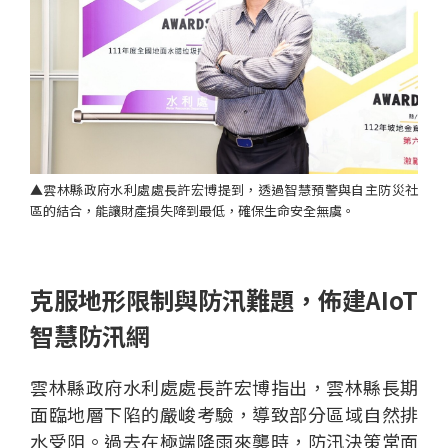
▲雲林縣政府水利處處長許宏博提到，透過智慧預警與自主防災社
區的結合，能讓財產損失降到最低，確保生命安全無虞。
克服地形限制與防汛難題，佈建AIoT
智慧防汛網
雲林縣政府水利處處長許宏博指出，雲林縣長期
面臨地層下陷的嚴峻考驗，導致部分區域自然排
水受阻。過去在極端降雨來襲時，防汛決策常面