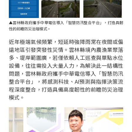
▲雲林縣政府攜手中華電信導入「智慧防汛整合平台」，打造具韌
性的前瞻防災治理模式。
近年極端氣候頻繁，短延時強降雨常在夜間或偏
遠地區引發突發性災情。雲林縣境內農漁業聚落
個
科
關
多、堤岸範圍廣，若僅依賴人工巡查與單點水位
人
企
國
技
於
產品
設備，往往需投入大量人力，為解決此一結構性
家
業
際
研
我
問題，雲林縣政府攜手中華電信導入「智慧防汛
庭
發
們
整合平台」，將感測科技、AI預測與指揮決策流
程深度整合，打造具備高度韌性的前瞻防災治理
模式。