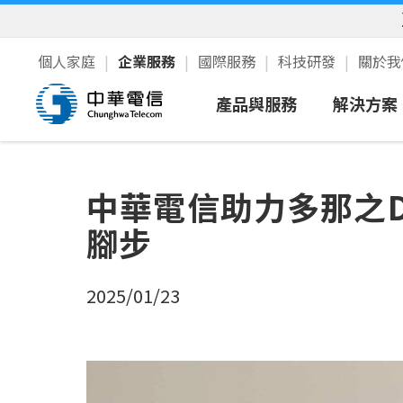
個人家庭
企業服務
國際服務
科技研發
關於
產品與服務
解決方案
行動服務
智慧領
中華電信助力多那之D
寬頻上網/語音
中小企
腳步
雲端IDC
公部門
資通安全
2025/01/23
企業加值
5G服務
衛星通訊