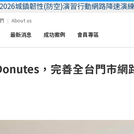
2026城鎮韌性(防空)演習行動網路降速演
我們
About us
最新消息
成功案例
會員專區
域
語音
新聞
圖文報導
eSIM服務
客戶服務
onutes，完善全台門市
業
簡訊
活動
影音報導
MVPN行動群組
會員專區
數據
放心接
加值
企客尊榮門號
行動優惠