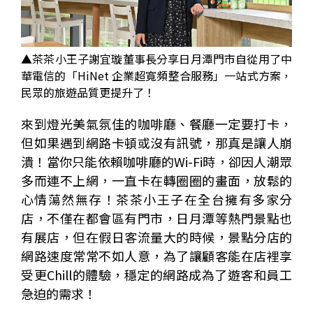
▲
茶茶小王子謝宜璇董事長分享日月潭門市自從用了中
華電信的「HiNet 企業超寬頻整合服務」一站式方案，
民眾的旅遊品質更提升了！
來到燈光美氣氛佳的咖啡廳、餐廳一定要打卡，
個
科
關
但如果遇到網路卡頓或沒有訊號，那真是讓人崩
人
企
國
技
於
產品
潰！當你只能依賴咖啡廳的
Wi-Fi
時，卻因人潮眾
家
業
際
研
我
庭
發
們
多而連不上網，一直卡在轉圈圈的畫面，放鬆的
心情蕩然無存！茶茶小王子在全台擁有多家分
店，不僅在都會區有門市，日月潭等熱門景點也
有展店，但在假日客流量大的時候，景點分店的
網路速度常常不如人意，為了讓顧客能在店裡享
受更
Chill
的體驗，穩定的網路成為了遊客和員工
急迫的需求！