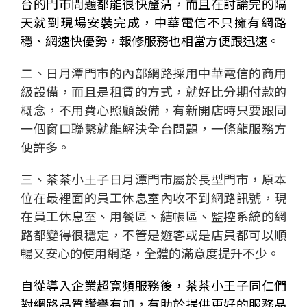
台的門市問題都能很快釐清，而且在討論完的隔
天就到現場安裝完成，中華電信不只擁有網路
穩、網速快優勢，報修服務也相當方便跟迅速。
二、日月潭門市的內部網路採用中華電信的商用
級設備，而且是租賃的方式，就好比分期付款的
概念，不用費心照顧設備，有新開店時只要跟同
一個窗口聯繫就能解決全台問題，一條龍服務方
便許多。
三、茶茶小王子日月潭門市屬於長型門市，原本
位在最裡面的員工休息室內收不到網路訊號，現
在員工休息室、用餐區、結帳區、監控系統的網
路都變得很穩定，不管是遊客或是店員都可以順
暢又安心的使用網路，全體的滿意度提升不少。
自從導入
企業
超寬頻服務後，茶茶小王子同仁們
對網路品質讚譽有加，有助於提供更好的服務品