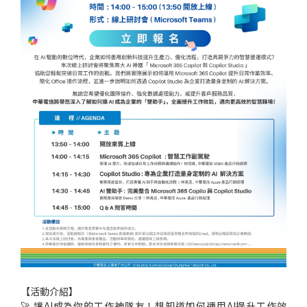
個
科
關
人
企
國
技
於
產品
家
業
際
研
我
庭
發
們
【活動介紹】
🚀 讓AI成為你的工作神隊友！想知道如何運用AI提升工作效