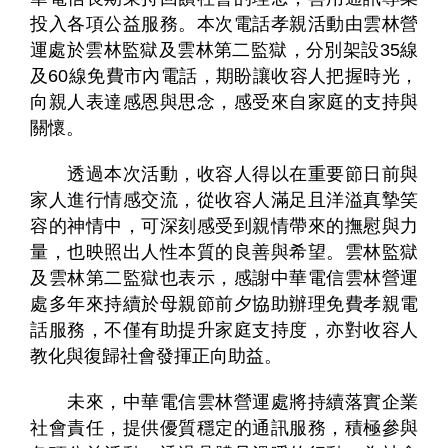
投入各項公益服務。本次電話孝親活動由雲林營
運處於雲林監獄及雲林第二監獄，分別架設35線
及60線免費市內電話，期盼讓收容人把握時光，
向親人表達感恩與思念，感受來自家庭的支持與
關懷。
透過本次活動，收容人得以在重要節日前與
個
科
關
家人進行情感交流，從收容人滿足且洋溢真摯笑
人
企
國
技
於
產品
容的神情中，可深刻感受到親情帶來的撫慰與力
家
業
際
研
我
庭
發
們
量，也映照出人性本質的良善與希望。雲林監獄
及雲林第二監獄也表示，感謝中華電信雲林營運
處多年來持續於母親節前夕協助辦理免費孝親電
話服務，不僅有助提升家庭支持度，亦對收容人
教化與復歸社會發揮正向助益。
未來，中華電信雲林營運處將持續落實企業
社會責任，提供優質穩定的通訊服務，積極參與