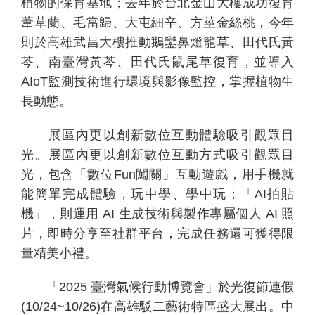
植物的保育基地；去年於台北金山大樓成功復育
葦草蘭、毛當歸、大屯細辛、方莖金絲桃，今年
則於高雄武昌大樓推動鵝鑾鼻燈籠草、田代氏黃
芩、南臺灣黃芩、田代氏鼠尾草復育，並導入
AIoT
監測技術進行環境與影像監控，掌握植物生
長動態。
展區內更以創新數位互動體驗吸引觀眾目
光。展區內更以創新數位互動方式吸引觀眾目
光，包含「數位
Fun
闖關」互動遊戲，用手機就
能簡單完成體驗，玩中學、學中玩；「
AI
拍貼
機」，則運用
AI
生成技術與製作專屬個人
AI
照
片，即時分享至社群平台，完成任務還可獲得限
量精美小禮。
「
2025
臺灣氣候行動博覽會」於光復節連假
(10/24~10/26)
在高雄駁二藝術特區盛大展出。中