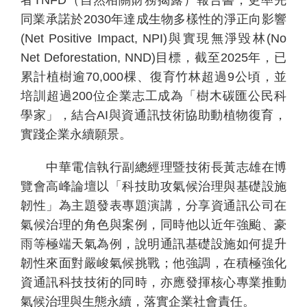
者
TNFD
（自然相關財務揭露）報告書，更率先
同業承諾於
2030
年達成生物多樣性的淨正向影響
(Net Positive Impact, NPI)
與實現無淨毀林
(No
Net Deforestation, NND)
目標，截至
2025
年，已
累計植樹逾
70,000
棵、復育竹林超過
9
公頃，並
培訓超過
200
位企業志工成為「樹木碳匯公民科
學家」，結合
AI
與資通訊技術協助動植物復育，
個
科
關
實踐企業永續願景。
人
企
國
技
於
產品
家
業
際
研
我
中華電信執行副總經理暨技術長黃志雄在博
庭
發
們
覽會高峰論壇以「科技助攻氣候治理與基礎設施
韌性
」為主題發表專題演講，分享資通訊公司在
氣候治理的角色與案例，同時他以近年強颱、豪
雨等極端天氣為例，說明通訊基礎設施如何提升
韌性來面對嚴峻氣候挑戰；他強調，在積極強化
資通訊科技技術的同時，亦應發揮核心專業推動
氣候治理與生態永續，落實企業社會責任。