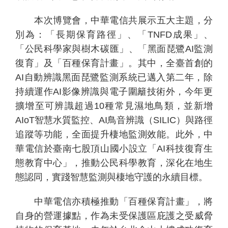
本次博覽會，中華電信共展示五大主題，分
別為：「長期保育路徑」、「
TNFD
成果」、
「公民科學家與樹木碳匯」、「黑面琵鷺
AI
監測
復育」及「百種保育計畫」。其中，全臺首創的
AI
自動辨識黑面琵鷺監測系統已邁入第二年，除
持續運作
AI
影像辨識與電子圍籬技術外，今年更
擴增至可辨識超過
10
種常見濕地鳥類，並新增
AIoT
智慧水質監控、
AI
鳥音辨識（
SILIC
）與路徑
追蹤等功能，全面提升棲地監測效能。此外，中
華電信於臺南七股頂山國小設立「
AI
科技復育生
態教育中心」，推動公民科學教育，深化在地生
態認同，實踐智慧監測與棲地守護的永續目標。
中華電信亦積極推動「百種保育計畫」，將
自身的營運據點，作為未受保護區庇護之受威脅