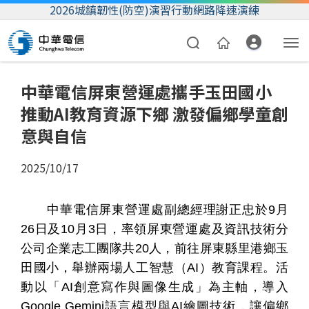
2026城鎮韌性(防空)演習行動網路降速演練
中華電信屏東營運處攜手玉田國小
推動AI教育資源下鄉 激發偏鄉學童創
意與自信
2025/10/17
資費合約
中華電信屏東營運處副總經理謝正忠於
9
月
帳單繳費
26
日及
10
月
3
日，率領屏東營運處及資訊技術分
公司企業志工團隊共
20
人，前往屏東縣里港鄉玉
我的帳號
田國小，舉辦兩場人工智慧（
AI
）教育課程。活
動以「
AI
創意寫作與圖像生成」為主軸，導入
Google Gemini
語言模型與
AI
繪圖技術，讓偏鄉