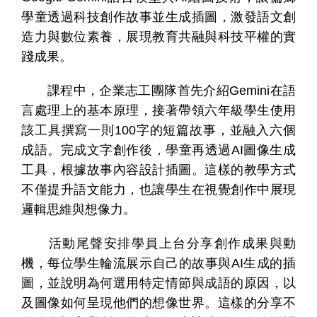
學童透過科技創作故事並生成插圖，激發語文創
造力與數位素養，展現教育共融與科技平權的實
踐成果。
課程中，企業志工團隊首先介紹
Gemini
在語
言處理上的基本原理，接著帶領六年級學生使用
該工具撰寫一則
100
字的短篇故事，並融入六個
個
科
關
人
企
國
技
於
成語。完成文字創作後，學童再透過
AI
圖像生成
產品
家
業
際
研
我
工具，根據故事內容設計插圖。這樣的教學方式
庭
發
們
不僅提升語文能力，也讓學生在視覺創作中展現
邏輯思維與想像力。
活動尾聲安排學員上台分享創作成果與動
機，每位學生輪流展示自己的故事與
AI
生成的插
圖，並說明為何選用特定情節與成語的原因，以
及圖像如何呈現他們的想像世界。這樣的分享不