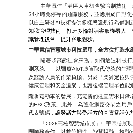
中華電信「港區人車櫃查驗管制技術」
24小時免停等的通關服務，並應用於自動
以自主研發AI技術提供多樣態違規行為偵
知識管理技術，打造多輪對話客服機器人，支
識管理後台，提升客服體驗。
中華電信智慧城市科技應用，全方位打造永
隨著超高齡社會來臨，如何透過科技打
測系統」
，
以醫療AIoT裝置取代傳統的
及醫護人員的作業負擔。另於「樂齡定位與
健康管理和安全追蹤，也讓後端管理單位能
隨著電動車的發展，充電樁的建置需求日漸
的ESG政策。此外
，
為強化網路交易之用戶資安
代表號碼，
讓發話方與受話方的真實電話免
「2025高雄智慧城市展」中華電信展
關業務合作，以
數位韌性、智慧驅動，
推動