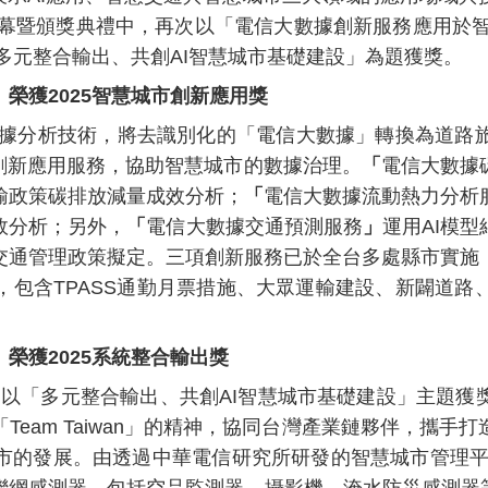
開幕暨頒獎典禮中，再次以「電信大數據創新服務應用於智
「多元整合輸出、共創AI智慧城市基礎建設」為題獲獎。
榮獲2025智慧城市創新應用獎
據分析技術，將去識別化的「電信大數據」轉換為道路
創新應用服務，協助智慧城市的數據治理。
「
電信大數據
輸政策碳排放減量成效分析；
「
電信大數據流動熱力分析
效分析；另外
，
「
電信大數據交通預測服務
」
運用AI模
交通管理政策擬定。三項創新服務已於全台多處縣市實施
，包含TPASS通勤月票措施、大眾運輸建設、新闢道路
」
榮獲2025系統整合輸出獎
公司以「多元整合輸出、共創AI智慧城市基礎建設」主題
eam Taiwan」的精神，協同台灣產業鏈夥伴，攜
市的發展。由透過中華電信研究所研發的智慧城市管理平台
聯網感測器，包括空品監測器、攝影機、淹水防災感測器等