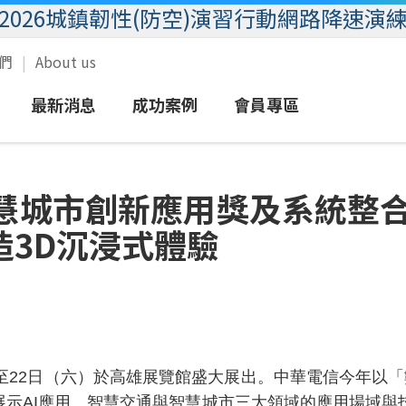
2026城鎮韌性(防空)演習行動網路降速演
我們
About us
最新消息
成功案例
會員專區
域
語音
新聞
圖文報導
eSIM服務
客戶服務
智慧城市創新應用獎及系統整合
業
簡訊
活動
影音報導
MVPN行動群組
會員專區
造3D沉浸式體驗
數據
放心接
加值
企客尊榮門號
行動優惠
)日起至22日（六）於高雄展覽館盛大展出。中華電信今年以「
展示AI應用、智慧交通與智慧城市三大領域的應用場域與