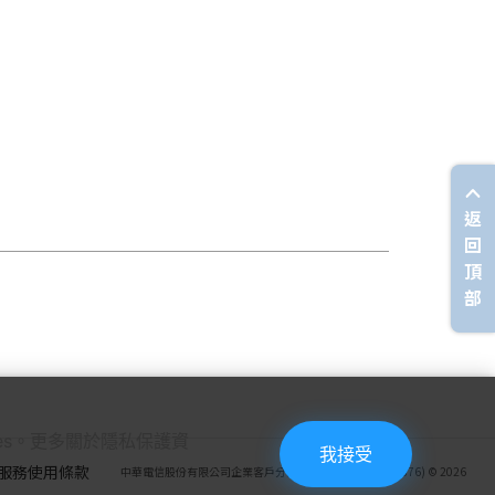
返
回
頂
部
ies。更多關於隱私保護資
我接受
服務使用條款
中華電信股份有限公司企業客戶分公司(統一編號：27950876) © 2026