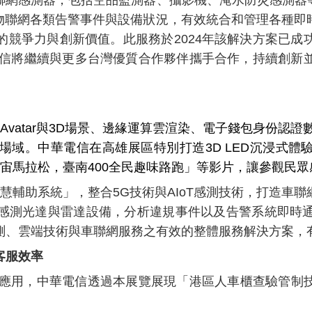
關物聯網各類告警事件與設備狀況，有效統合和管理各種即
的競爭力與創新價值。此服務於2024年該解決方案已成
華電信將繼續與更多台灣優質合作夥伴攜手合作，持續創新
Avatar與3D場景、邊緣運算雲渲染、電子錢包身份認
域。中華電信在高雄展區特別打造3D LED沉浸式體
元宇宙馬拉松，臺南400全民趣味路跑」等影片，讓參觀民
慧輔助系統」，整合5G技術與AIoT感測技術，打造車
感測光達與雷達設備，分析違規事件以及告警系統即時
測、雲端技術與車聯網服務之有效的整體服務解決方案，
客服效率
之應用，中華電信透過本展覽展現「港區人車櫃查驗管制技