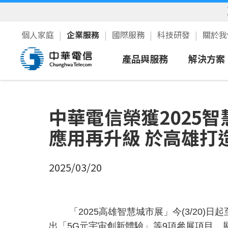
個人家庭
企業服務
國際服務
科技研發
關於
產品與服務
解決方案
行動服務
智慧領
中華電信榮獲2025
寬頻上網/語音
中小企
應用再升級 於高雄打
雲端IDC
公部門
資通安全
2025/03/20
企業加值
5G服務
「2025高雄智慧城市展」今(3/20
衛星通訊
出「5G元宇宙創新體驗」等9項參展項目，