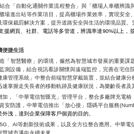
結合「自動化通關作業流程整合」與「櫃場人車櫃辨識
化櫃場進出站等作業項目，提高櫃場作業效率，實現安全、
測及環保裁罰解決方案，提升道路安全與生活的環境品質。
援網頁、社群、電話等多管道，辨識率達90%以上，並
續便捷生活
造「智慧醫療」的環境，儼然為智慧城市發展的重要課
生理監測設備，結合視訊看診關懷與遠端監控，完善在宅住
健康管理系統」中整合前端智慧穿戴裝置，並結合健康分
迅速掌握走失長者的移動軌跡及健康狀況，為樂齡長者及
增加
，
「中華電信
智匯充」管理平台，整合多廠牌充電樁
防護，中華電信推出「放心接」隱碼平台服務(Number Mas
於外洩，達到企業保障客戶個資的目的。
現5G、AI等創新技術成果，以及全方位整合應用。中華
智慧城市邁向永續未來。