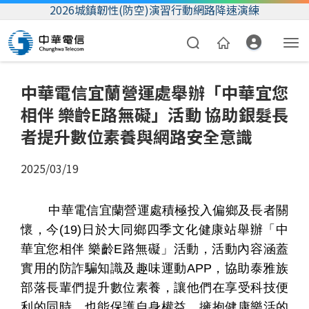
2026城鎮韌性(防空)演習行動網路降速演練
中華電信宜蘭營運處舉辦「中華宜您
相伴 樂齡E路無礙」活動 協助銀髮長
者提升數位素養與網路安全意識
2025/03/19
資費合約
中華電信宜蘭營運處積極投入偏鄉及長者關
帳單繳費
懷，今
(19)
日於大同鄉四季文化健康站舉辦「中
華宜您相伴
樂齡
E
路無礙」活動，活動內容涵蓋
我的帳號
實用的防詐騙知識及趣味運動
APP
，協助泰雅族
部落長輩們提升數位素養，讓他們在享受科技便
利的同時，也能保護自身權益，擁抱健康樂活的