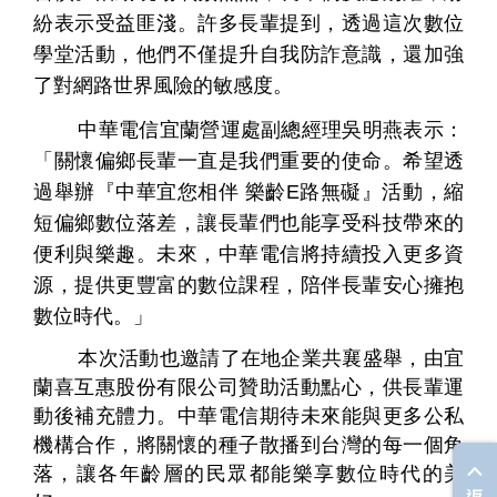
紛表示受益匪淺。許多長輩提到，透過這次數位
學堂活動，他們不僅提升自我防詐意識，還加強
了對網路世界風險的敏感度。
中華電信宜蘭營運處副總經理吳明燕表示：
「關懷偏鄉長輩一直是我們重要的使命。希望透
過舉辦『中華宜您相伴
樂齡
E
路無礙』活動，縮
短偏鄉數位落差，讓長輩們也能享受科技帶來的
便利與樂趣。未來，中華電信將持續投入更多資
源，提供更豐富的數位課程，陪伴長輩安心擁抱
數位時代。」
本次活動也邀請了在地企業共襄盛舉，由宜
蘭喜互惠股份有限公司贊助活動點心，供長輩運
動後補充體力。中華電信期待未來能與更多公私
機構合作，將關懷的種子散播到台灣的每一個角
落，讓各年齡層的民眾都能樂享數位時代的美
返