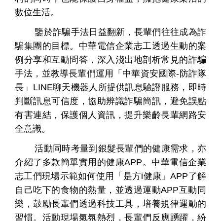
數位生活。
鑒於詐騙手法日益翻新，長輩們往往成為詐
騙集團的目標。中華電信企業志工透過生動的案
例分享和互動問答，深入淺出地剖析常見的詐騙
手法，並教導長輩們運用「中華資安國際
-
防詐隊
長」
LINE
聊天機器人所提供訊息驗證服務，即時
個
科
關
判斷訊息可信度，協助辨識詐騙簡訊，避免誤點
人
企
國
技
於
產品
家
業
際
研
我
有害連結，保護個人資訊，提升樂齡長輩網路安
庭
發
們
全意識。
活動同時考量到銀髮長輩們的健康需求，亦
介紹了多款簡單實用的健康
APP
。中華電信企業
志工們現場示範如何使用「是方
i
健康」
APP
了解
自己吃下的食物的熱量，並透過運動
APP
互動同
樂，鼓勵長輩們透過科技工具，培養規律運動的
習慣。活動現場氣氛熱烈，長輩們反應踴躍，紛