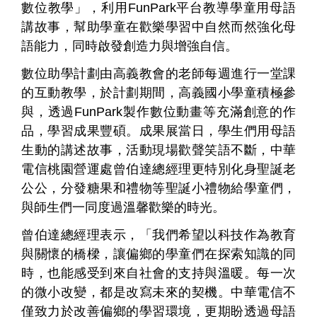
數位教學」，利用FunPark平台教導學童用母語
講故事，幫助學童在歡樂學習中自然而然強化母
語能力，同時啟發創造力與增強自信。
數位助學計劃由高義教會的老師每週進行一堂課
的互動教學，於計劃期間，高義國小學童積極參
與，透過FunPark製作數位動畫等充滿創意的作
品，學習成果豐碩。成果展當日，學生們用母語
個
科
關
人
企
國
技
於
生動的講述故事，活動現場歡聲笑語不斷，中華
產品
家
業
際
研
我
電信桃園營運處曾伯達總經理更特別化身聖誕老
庭
發
們
公公，分發糖果和禮物等聖誕小禮物給學童們，
與師生們一同度過溫馨歡樂的時光。
曾伯達總經理表示，「我們希望以科技作為教育
與關懷的橋樑，讓偏鄉的學童們在探索知識的同
時，也能感受到來自社會的支持與溫暖。每一次
的微小改變，都是改寫未來的契機。中華電信不
僅致力於改善偏鄉的學習環境，更期盼透過母語