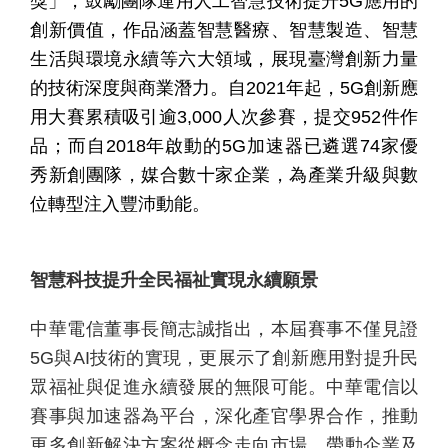
獎」，鼓勵團隊運用人工智慧技術提升
5G
應用的
創新價值，作品涵蓋智慧醫療、智慧製造、智慧
生活與環境永續等六大領域，展現臺灣創新力量
的技術深度與商業潛力。自
2021
年起，
5G
創新應
用大賽累積吸引逾
3,000
人次參賽，提交
952
件作
品；而自
2018
年啟動的
5G
加速器已遴選
74
家優
秀新創團隊，媒合數十家企業，為產業升級與數
個
科
關
位轉型注入豐沛動能。
人
企
國
技
於
產品
家
業
際
研
我
庭
發
們
智慧科技提升全民福祉實現永續願景
中華電信董事長簡志誠指出，本屆賽事不僅見證
5G
與
AI
技術的實現，更展示了創新應用對提升民
眾福祉與促進永續發展的無限可能。中華電信以
賽事與加速器為平台，深化產官學界合作，推動
更多創新解決方案從概念走向市場，帶動企業及