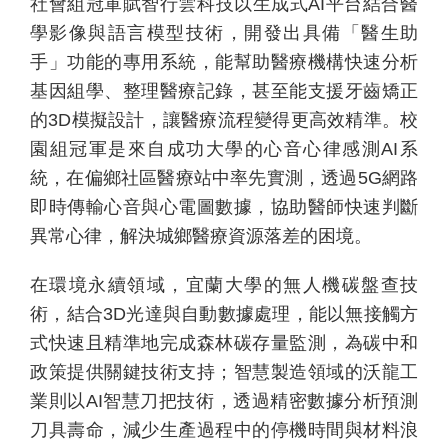
社會組冠軍賦智行雲科技以生成式
AI
平台結合醫
學影像與語言模型技術，開發出具備「醫生助
手」功能的專用系統，能幫助醫療機構快速分析
基因組學、整理醫療記錄，甚至能支援牙齒矯正
的
3D
模擬設計，讓醫療流程變得更高效精準。校
園組冠軍是來自成功大學的心音心律感測
AI
系
統，在偏鄉社區醫療站中率先實測，透過
5G
網路
即時傳輸心音與心電圖數據，協助醫師快速判斷
異常心律，解決城鄉醫療資源落差的困境。
在環境永續領域，宜蘭大學的無人機碳盤查技
術，結合
3D
光達與自動數據處理，能以無接觸方
式快速且精準地完成森林碳存量監測，為碳中和
政策提供關鍵技術支持；智慧製造領域的沃龍工
業則以
AI
智慧刀把技術，透過精密數據分析預測
刀具壽命，減少生產過程中的停機時間與材料浪