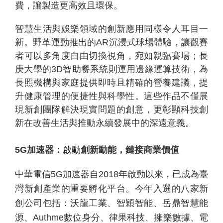
費，讓製造更高效且環保。
智慧生活與娛樂領域的創新應用同樣令人耳目一
新。野革運動推出的
AR
沉浸式球場體驗，讓觀賽
者可以多角度自由切換視角，宛如親臨賽場；長
庚大學的
3D
智助餐系統則運用邊緣運算技術，為
長照機構與家庭提供即時且精確的營養建議，提
升健康管理的便捷性與科學性。這些作品不僅展
現新創團隊解決現實問題的創意，更彰顯科技創
新在改善生活與推動永續發展中的深遠意義。
5G
加速器：
啟動
創新動能，鏈接商業價值
中華電信
5G
加速器自
2018
年啟動以來，已成為臺
灣新創產業的重要孵化平台。今年入選的八家新
創公司包括：沃龍工業、智穎智能、岳鼎智慧能
源、
Authme
數位身分、律果科技、擁樂數據、電