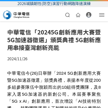
2026城鎮韌性(防空)演習行動網路降速演練
中華電信「20245G創新應用大賽暨
5G加速器徵選」頒獎典禮 5G創新應
用串接臺灣創新亮能
2024/11/26
資費合約
中華電信今
(26)
日舉辦「
2024 5G
創新應用大賽
帳單繳費
暨
5G
加速器徵選」頒獎典禮，表揚本年度從
200
多組參賽隊伍中脫穎而出的
10
組得獎團隊，及
8
我的帳號
家入選
5G
加速器的新創公司。本屆賽事聚焦
「
5G x AI
」創新應用，首次增設「
AI
技術特別