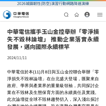
2026城鎮韌性(防空)演習行動網路降速演練
中華電信攜手玉山金控舉辦「零淨損
失不毀林論壇」 推動企業落實永續
發展，邁向國際永續標竿
2024/11/11
資費合約
中華電信於本
(11)
月
8
日與玉山金控聯合舉辦「零
帳單繳費
淨損失不毀林論壇」在台北盛大登場，匯聚來自
政府、學界與產業界的重量級領袖，共同探討企
我的帳號
業在不毀林及生態保育方面的永續責任及實踐。
此次論壇從全球不毀林趨勢切入，深入淺出探討