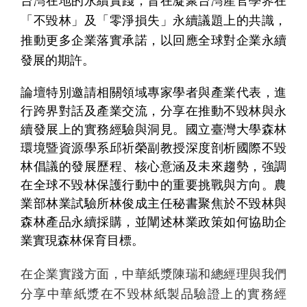
台灣在地的永續實踐，旨在凝聚台灣產官學界在
「不毀林」及「零淨損失」永續議題上的共識，
推動更多企業落實承諾，以回應全球對企業永續
發展的期許。
論壇特別邀請相關領域專家學者與產業代表，進
行跨界對話及產業交流，分享在推動不毀林與永
續發展上的實務經驗與洞見。國立臺灣大學森林
個
科
關
人
企
國
技
於
產品
環境暨資源學系邱祈榮副教授深度剖析國際不毀
家
業
際
研
我
林倡議的發展歷程、核心意涵及未來趨勢，強調
庭
發
們
在全球不毀林保護行動中的重要挑戰與方向。農
業部林業試驗所林俊成主任秘書聚焦於不毀林與
森林產品永續採購，並闡述林業政策如何協助企
業實現森林保育目標。
在企業實踐方面，中華紙漿陳瑞和總經理與我們
分享中華紙漿在不毀林紙製品驗證上的實務經