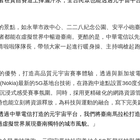
者在實體賽道上揮灑汗水，全台民眾也能透過元宇宙平
的景點，如永華市政中心、二二八紀念公園、安平小砲
者都能在虛擬世界中暢遊臺南。更酷的是，中華電信以先
情啦啦隊隊長，帶領大家一起進行暖身操、主持鳴槍起
的優勢，打造高品質元宇宙賽事體驗，透過與新加坡
(Nokia)
最新的
5G
基地台技術，在路跑中途點設置
360
度
沉浸式感受賽事氛圍。同時，採用更精確化的網路資源
時也能立刻將資源釋放，為科技與運動的融合，寫下完美
透過中華電信打造的元宇宙平台，我們將臺南馬拉松打
過虛擬世界展現臺南獨特的城市風貌。」