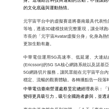
身。這場結合科技與運動的活動，不僅讓跑
的文化底蘊與運動熱情。
元宇宙平台中的虛擬賽道將臺南最具代表性
等地，透過
3D
建模技術完整重現，讓全球跑
市長的「元宇宙
Avatar
虛擬分身」化身為熱
更加生動有趣。
中華電信運用
5G
高速率、低延遲、大連結
(Ericsson)
的
5G SA
核心網路系統以及諾基亞
5G
網路切片服務，讓民眾能在元宇宙平台內
穩定、流暢的觀賽體驗。各轉播點告一段落
中華電信臺南營運處蔡旻宏總經理表示：「
變得更具吸引力，吸引全國跑者參與，並透