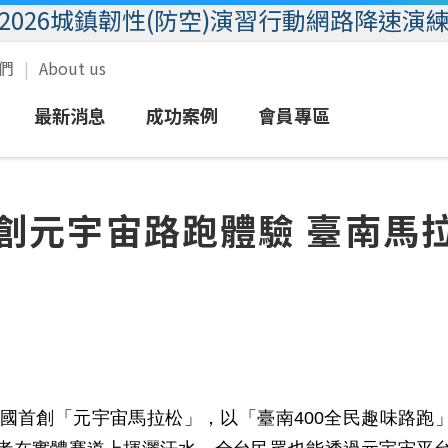
2026城鎮韌性(防空)演習行動網路降速演
我們
About us
最新消息
成功案例
會員專區
域
語音
新聞
圖文報導
eSIM服務
客戶服務
創元宇宙路跑體驗 臺南馬
業
簡訊
活動
影音報導
MVPN行動群組
會員專區
數據
放心接
加值
企客尊榮門號
行動優惠
國首創「元宇宙馬拉松」，以「臺南
400
全民趣味路跑