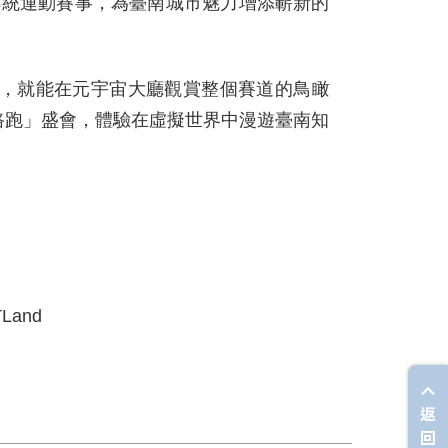
傳統運動賽事，為臺南城市魅力增添嶄新的
，
就能在元宇宙大廳觀賞整個賽道的鳥瞰
路跑」盛會
，
體驗在虛擬世界中漫遊臺南知
TLand
返
回