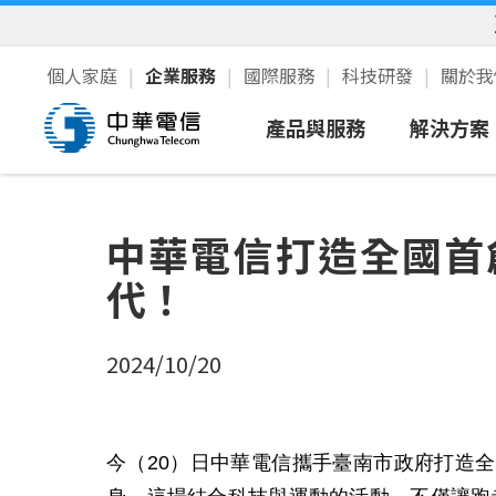
個人家庭
企業服務
國際服務
科技研發
關於
產品與服務
解決方案
行動服務
智慧領
中華電信打造全國首
寬頻上網/語音
中小企
代！
雲端IDC
公部門
資通安全
2024/10/20
企業加值
5G服務
今（
20
）日中華電信攜手臺南市政府打造全
衛星通訊