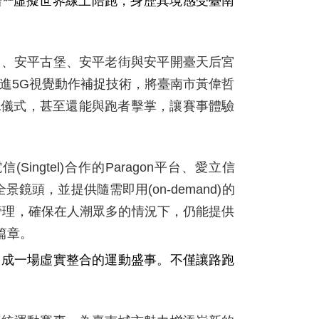
台
虛擬世界線上陪跑，身歷其境感受臺南
臺、安平古堡、安平老街與安平開臺天后宮
進
5G
視覺動作補捉技術，將臺南市黃偉哲
跑儀式，甚至還能與跑者擊掌，讓賽事體驗
電信
(Singtel)
合作的
Paragon
平台、愛立信
全景鏡頭，並提供隨需即用
(on-demand)
的
管理，確保在人潮眾多的情況下，仍能提供
篇章。
造成一場虛實整合的運動盛事。不僅讓路跑