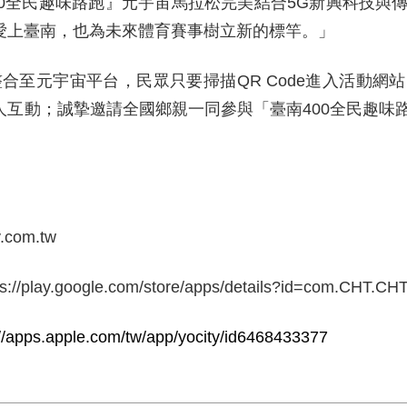
0
全民趣味路跑』元宇宙馬拉松完美結合
5G
新興科技與
愛上臺南，也為未來體育賽事樹立新的標竿。」
整合至元宇宙平台
，
民眾只要掃描
QR Code
進入活動網站
人互動；誠摯邀請全國鄉親一同參與「臺南
400
全民趣味
y.com.tw
ps://play.google.com/store/apps/details?id=com.CHT.CH
://apps.apple.com/tw/app/yocity/id6468433377