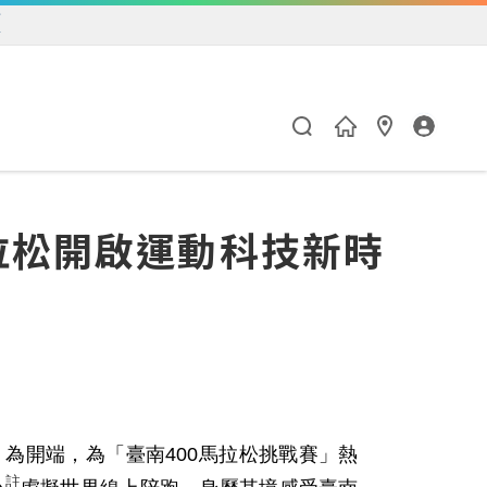
練
拉松開啟運動科技新時
」為開端，為「臺南
400
馬拉松挑戰賽」熱
註