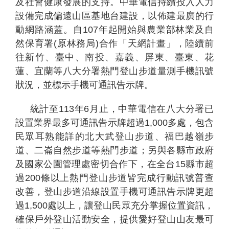
及社會健康發展的支持。中華電信持續投入人力
設備完成偏遠山區基地台建設，以佈建最廣的行
動網路涵蓋。自107年起開始與農業部林業及自
然保育署(原林務局)合作「天網計畫」，陸續前
往新竹、臺中、南投、嘉義、屏東、臺東、花
蓮、宜蘭等八大分署熱門登山步道量測手機訊號
狀況，並標示手機可通訊告示牌。
統計至113年6月止，中華電信在八大分署已
設置業界最多可通訊告示牌超過1,000多處，包含
民眾耳熟能詳的北大武登山步道、福巴越嶺步
道、二崙自然步道等熱門步道；另與各縣市政府
及國家公園管理處密切合作下，在全台15縣市超
過200條以上熱門登山步道皆完成行動訊號普查
改善，登山步道沿線設置手機可通訊告示牌更超
過1,500處以上，讓登山民眾充分掌握位置資訊，
確保戶外登山活動安全，提供愛好登山山友最可