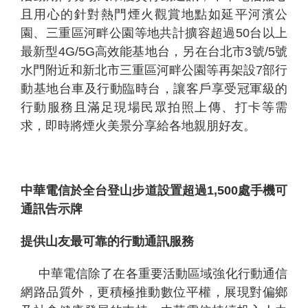
且用心的針對熱門煙火觀賞地點如延平河濱公
園、三重區河畔公園等地共計擴容超過50台以上
最新型4G/5G高效能基地台，另在台北市3號/5號
水門附近和新北市三重區河畔公園等再架設7部行
動基地台車及行動臨時台，讓客戶享受冠軍級的
行動服務且滿足現場民眾拍照上傳、打卡等需
求，即時將煙火美景分享給各地親朋好友。
個
科
關
人
企
國
技
於
產品
家
業
際
研
我
庭
發
們
中華電信於全台登山步道設置超過1,500處手機可
通訊告示牌
提供山友最可靠的行動通訊服務
中華電信除了在各重要活動區域強化行動通信
網路品質外，更積極推動數位平權，展現對偏鄉