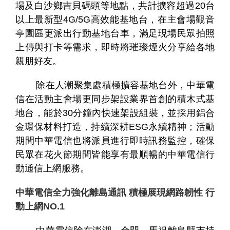
場及白沙鄉吉貝碼頭等地點，共計擴容超過20台
以上最新型4G/5G高效能基地台，在主會場觀音
亭園區更派出行動基地台車，滿足現場民眾拍照
上傳與打卡等需求，即時將璀璨煙火分享給各地
親朋好友。
除在人潮聚集處積極擴容基地台外，中華電
個
科
關
信在活動主會場更同步架設業界首創的積木式基
人
企
國
技
於
產品
地台，能於30分鐘內快速架設組裝，並採用鋁合
家
業
際
研
我
金環保材料打造，持續深耕ESG永續精神；活動
庭
發
們
期間中華電信也將派員進行即時訊務監控，確保
民眾在花火節期間皆能享有最順暢的中華電信行
動通信上網服務。
中華電信全力強化離島通訊 積極展現網路韌性 行
動上網NO.1