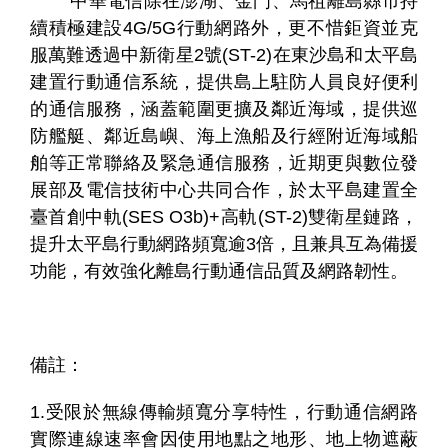
中華電信除在澎湖、金門、馬祖離島縣市持
續積極建設4G/5G行動網路外，更不惜鉅資並克
服萬難透過中新衛星2號(ST-2)在東沙島和太平島
建置行動通信系統，提供島上駐防人員良好便利
的通信服務，涵蓋範圍更擴及鄰近海域，提供巡
防艦艇、鄰近島嶼、海上漁船及行經附近海域船
舶等正常聯絡及緊急通信服務，近期更與數位發
展部及電信技術中心共同合作，於太平島建置全
臺首創中軌(SES O3b)+高軌(ST-2)雙衛星鏈路，
提升太平島行動網路頻寬逾3倍，且兼具互為備援
功能，有效強化離島行動通信品質及網路韌性。
備註：
1.受限於無線傳輸頻寬分享特性，行動通信網路
實際連線速率會因使用地點之地形、地上物遮蔽