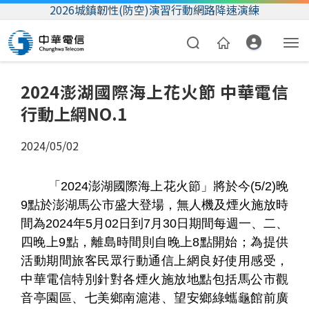
2026城鎮韌性(防空)演習行動網路降速演練
2024澎湖國際海上花火節 中華電信
行動上網NO.1
2024/05/02
「2024澎湖國際海上花火節」將於今(5/2)晚
資費合約
9點於澎湖馬公市盛大登場，無人機及煙火施放時
間為2024年5月02日到7月30日期間每週一、二、
帳單繳費
四晚上9點，離島時間則自晚上8點開始；為提供
我的帳號
活動期間旅客民眾行動通信上網良好使用感受，
中華電信特別針對各煙火施放地點包括馬公市觀
音亭園區、七美鄉南滬港、望安鄉綠蠵龜館前廣