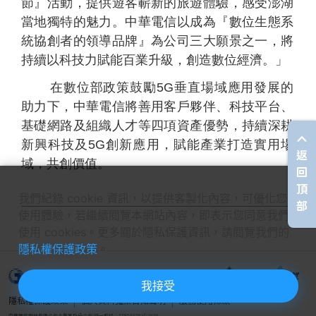
節』活動，提供遊客嶄新的旅遊體驗，感受澎湖
當地獨特的魅力。中華電信以成為『數位生態系
統協創者的領導品牌』為公司三大願景之一，將
持續以科技力賦能百業升級，創造數位經濟。」
在數位部政策鼓勵5G垂直場域應用發展的
助力下，中華電信將善用客戶夥伴、科技平台、
基礎網路及組織人才等四項資產優勢，持續深耕
新興科技及5G創新應用，賦能產業打造實用場
返
域，共創價值。
回
頂
我們紀錄 cookie 資訊，以提供客製化內容，可優化您的
部
使用體驗，若繼續閱覽本網站內容，即表示您同意我們
使用 cookies。更多關於隱私保護資訊，請閱覽我們的
隱私權保護政策
。
我接受
隱私權保護政策
個人資料蒐集告知聲明
服務使用條款
關閉選單