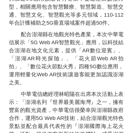
型，相關應用包含智慧醫療、智慧製造、智慧交
通、智慧文化、智慧觀光等多元領域，110-112
年合計獲補助之5G垂直場域案件超過50件。
配合澎湖縣在地觀光特色產業，本次中華電
信展示「5G Web AR智慧觀光」應用，以科技結
合澎湖在地文化元素，提供「AR數位迎賓」、
個
科
關
「澎湖AR時光探險」、「花火節Web AR拍
人
企
國
技
於
產品
拍」、「數位花火節點火秀」四種5G數位應用，
家
業
際
研
我
庭
發
們
運用輕量化Web AR技術讓遊客能更加認識澎湖
之美。
中華電信總經理林昭陽在出席本次活動上表
示：「澎湖名列『世界最美麗海灣』之一，擁有
豐富的觀光資產，中華電信很榮幸與澎湖縣政府
合作，運用5G Web AR技術，結合澎湖觀光特色
景點並配合最具代表性的『澎湖國際海上花火