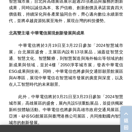
智慧城市展」台北與高雄展區展示超過20項產品與服務的創新
成果，同時以誠信為本、客戶信賴、創新創價及承諾當責四大
價值觀，持續深化與各產業協同合作，齊心邁向數位永續新世
代，並將卓越資源拓展至海外，展現台灣的科技優勢。
北高雙主場 中華電信展現創新發展與成果
中華電信將於3月19日至3月22日參加「2024智慧城市
展」台北展區盛會，主展區內設有13項展品，涵蓋從智慧交
個
科
關
通、智慧文化、智慧醫療，到智慧製造與海外輸出等領域的創
人
企
國
技
於
產品
新成果與領域，並於4樓「2050淨零城市展」發表中華電信
家
業
際
研
我
ESG成果與技術。同時，中華電信也將參與交通部願景館展區
庭
發
們
與AI專區，展現中華電信在智慧城市發展的廣度與深度，以及
在人工智慧時代的未來願景。
此外，中華電信將於3月21日至3月23日參加「2024智慧
城市展」高雄展區的盛會，展內共設5項重點展品，並提供獨家
新科技體驗活動。中華電信也將參與高雄市政府交通局展區、
亞洲・矽谷5G館展區與臺灣港務公司展區，共同推動國內智慧
返
城市的創新發展。
回