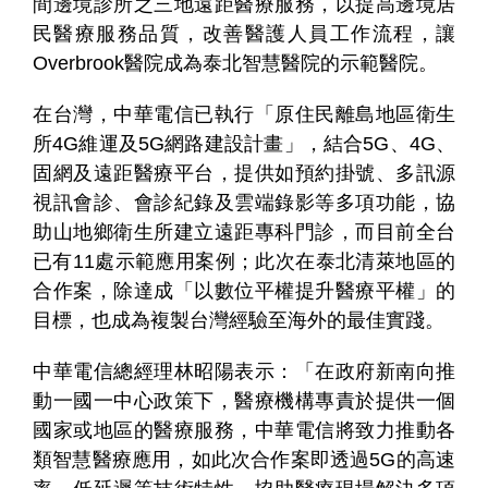
間邊境診所之三地遠距醫療服務，以提高邊境居
民醫療服務品質，改善醫護人員工作流程，讓
Overbrook醫院成為泰北智慧醫院的示範醫院。
在台灣，中華電信已執行「原住民離島地區衛生
所4G維運及5G網路建設計畫」，結合5G、4G、
固網及遠距醫療平台，提供如預約掛號、多訊源
視訊會診、會診紀錄及雲端錄影等多項功能，協
助山地鄉衛生所建立遠距專科門診，而目前全台
已有11處示範應用案例；此次在泰北清萊地區的
合作案，除達成「以數位平權提升醫療平權」的
目標，也成為複製台灣經驗至海外的最佳實踐。
中華電信總經理林昭陽表示：「在政府新南向推
動一國一中心政策下，醫療機構專責於提供一個
國家或地區的醫療服務，中華電信將致力推動各
類智慧醫療應用，如此次合作案即透過5G的高速