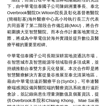
一階段，而當日在中華電信林昭陽總經理的見證
下，由中華電信泰國子公司陳錦洲董事長、泰北
Overbrook醫院Dr.Witoon院長及彰化基督教醫院
(簡稱彰基)海外醫療中心高小玲執行長三方代表
共同簽署了第二階段合作備忘錄(MoU)，將合作
範圍擴大至智慧醫院。而本合作計畫落地實現之
際，將成為中華電信於海外實踐並提升數位及醫
療平權的重要里程碑。
個
科
關
人
企
國
技
於
產品
家
業
際
研
我
中華電信泰國子公司長期深耕當地資通訊市場，
庭
發
們
在智慧城市及智慧能源等領域取得多項成果，並
持續推動台泰雙方多元化發展。本次合作即是將
智慧醫療解決方案從曼谷推展至泰北清萊地區，
藉由中華電信遠距醫療平台(SynDr.)，可串連醫
療端感測設備與醫院端的醫療資訊系統進行遠距
會診，並記錄病患生理量測數值及個案資訊，提
供Overbrook本院和Chiang Khong、Mae Sai兩