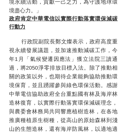
境永續活動，貢獻一己之力，為守護地球環
境盡心力。」
政府肯定中華電信以實際行動落實環保減碳
行動力
行
政院副院長鄭文燦表示，政府高度重
視永續發展議題，並加速推動減碳工作，今
年
1
月「氣候變遷因應法」獲立法院三讀通
過，將
2050
淨零排放目標入法。除了推動相
關的政策以外，也期待企業能夠協助推動環
境保育，並且踴躍參與綠色環保活動。
感謝
中華電信
協助政府全台重點國有林及海岸林
造林復育，以實際行動落實環保減碳理念，
與農委會林務局共同響應植樹造林，在各地
推廣種植原生樹種，從高山的原始森林到淺
山的生態造林，還有海岸防風林，以適地適