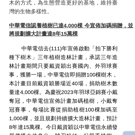
木的方式，為生態營造更好的基地，維持臺
灣的生物多樣性。
中華電信認養植樹已達
4,000
棵
今宣佈加碼捐贈，並
將規劃擴大計畫達
8
年
15
萬棵
中華電信去
(111)
年宣佈啟動「拍下勝利
種下樹木」三年植樹造林計畫，承諾三年造
林計畫期間只要戴資穎出賽國內、外羽球賽
事，獲勝一場，中華電信即捐贈
100
棵樹木，
本計畫目前戴資穎勝場近
40
場，捐助樹木數
量達
4,000
棵。為慶祝
2023
年羽球亞錦賽小戴
奪冠，中華電信宣佈計畫加碼植樹，小戴奪
冠賽事，每場比賽從捐助植樹
100
棵加碼至
1,000
棵，並且規劃持續擴大造林計畫，預計
8
年達
15
萬棵。今日戴資穎以中華電信永續發