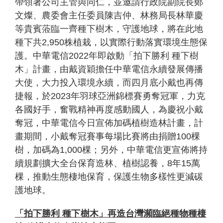
帶領著公司主管與同仁，並邀請行政院副院長鄭
文燦、農委會主任委員陳吉仲、林務局長林華慶
等貴賓蒞臨一齊種下樹木，守護地球，將在此地
種下共
2,950
株植栽，以實際行動落實環境生態保
護。中華電信
2022
年即啟動「拍下勝利
種下樹
木」計畫，由戴資穎擔任中華電信永續發展傳播
大使，大力投入環境永續，而四月底小戴也再傳
個
科
關
捷報，於
2023
年羽球亞洲錦標賽勇奪冠軍，力克
人
企
國
技
於
產品
各國好手，奮戰精神再度感動國人，為慶祝小戴
家
業
際
研
我
奪冠，中華電信今日宣佈加碼植樹造林計畫，計
庭
發
們
畫期間，小戴奪冠賽事每場比賽將由捐贈
100
棵
樹，加碼為
1,000
棵；另外，中華電信更宣佈將持
續規劃擴大全台保育造林、植樹認養，
8
年
15
萬
棵，推動生態棲地保育，保護生物多樣性更減碳
護地球。
「拍下勝利
種下樹木」再造台灣瀕臨絕種物種棲