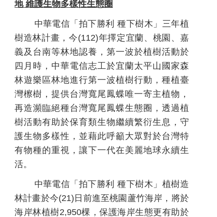
地
維護生物多樣性生態圈
中華電信「拍下勝利
種下樹木」三年植
樹造林計畫，
今
(112)
年擇定宜蘭、桃園、嘉
義及台南等林地認養，
第一波於植樹活動於
四月時，中華電信志工於宜蘭太平山國家森
林遊樂區林地進行第一波植樹行動，種植臺
灣檫樹，提供台灣寬尾鳳蝶唯一寄主植物，
再造瀕臨絕種台灣寬尾鳳蝶生態圈，透過植
樹活動有助於保育類生物繼續繁衍生息，守
護生物多樣性，並藉此呼籲大眾對於台灣特
有物種的重視，讓下一代在美麗地球永續生
活。
中華電信「拍下勝利
種下樹木」植樹造
林計畫於今
(21)
日前進至桃園蘆竹海岸，將於
海岸林植樹
2,950
棵，保護海岸生態更有助於