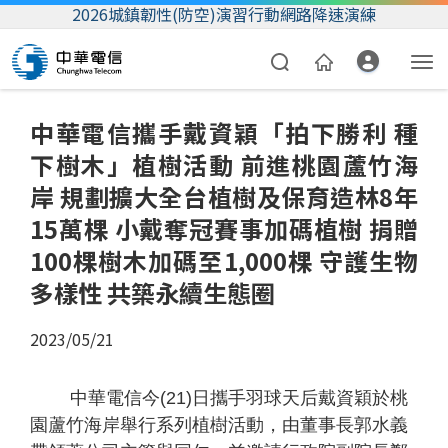
2026城鎮韌性(防空)演習行動網路降速演練
中華電信攜手戴資穎「拍下勝利 種
下樹木」植樹活動 前進桃園蘆竹海
岸 規劃擴大全台植樹及保育造林8年
15萬棵 小戴奪冠賽事加碼植樹 捐贈
100棵樹木加碼至1,000棵 守護生物
資費合約
多樣性 共築永續生態圈
帳單繳費
2023/05/21
我的帳號
中華電信今
(21)
日攜手羽球天后戴資穎於桃
園蘆竹海岸舉行系列植樹活動，由董事長郭水義