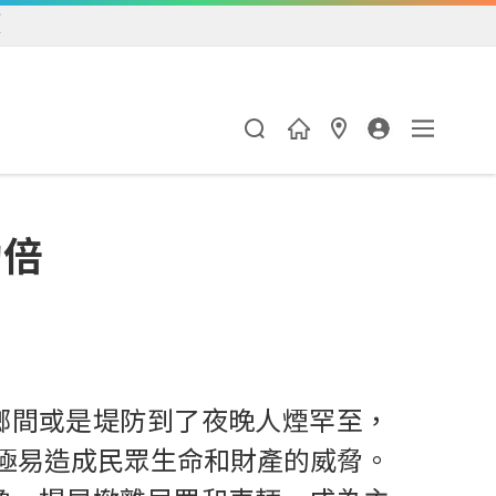
練
功倍
鄉間或是堤防到了夜晚人煙罕至，
極易造成民眾生命和財產的威脅。