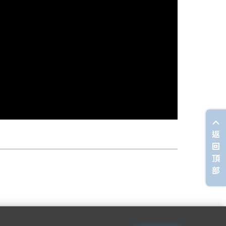
返
回
頂
部