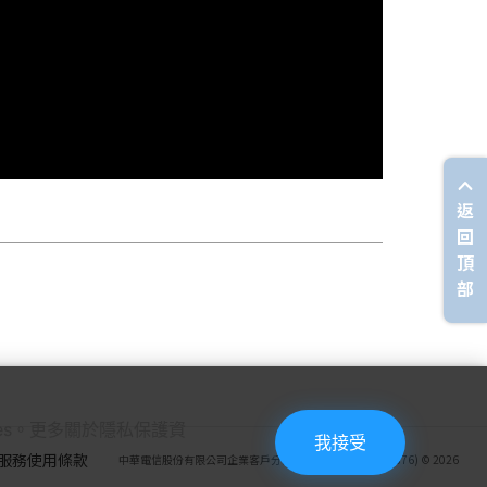
返
回
頂
部
ies。更多關於隱私保護資
我接受
服務使用條款
中華電信股份有限公司企業客戶分公司(統一編號：27950876) © 2026