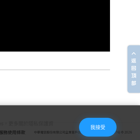
返
回
頂
部
ies。更多關於隱私保護資
我接受
服務使用條款
中華電信股份有限公司企業客戶分公司(統一編號：27950876) © 2026