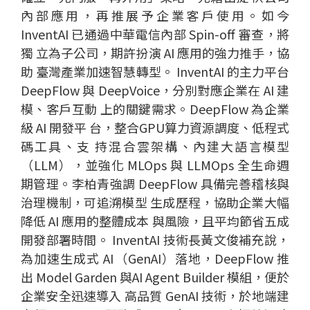
內部應用，再推展予企業客戶使用。如今
InventAI 已通過中華電信內部 Spin-off 審查，將
獨 立為子公司，期許扮演 AI 應用的強力推手，協
助 臺灣產業加速智慧轉型。 InventAI 的主力平台
DeepFlow 與 DeepVoice，分別對應企業在 AI 建
模、客戶互動 上的關鍵需求。DeepFlow 為企業
級 AI 開發平 台，整合GPU算力資源調度、低程式
碼工具、支 持混合雲架構、內建大語言模型
（LLM），並強化 MLOps 與 LLMOps 全生命週
期管理。李柏青強調 DeepFlow 具備完善稽核與
治理機制，可追溯模型 生成歷程，協助企業大幅
降低 AI 應用的整體成本 與風險，且平均節省五成
開發部署時間。 InventAI 技術長黃文俊補充說，
為加速生成式 AI（GenAI）落地，DeepFlow 推
出 Model Garden 與AI Agent Builder 模組，便於
企業安全迅速導入 高品質 GenAI 技術，於地端建