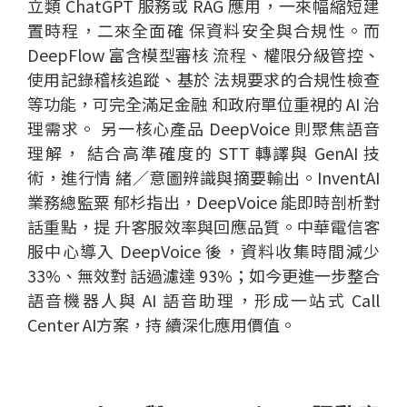
立類 ChatGPT 服務或 RAG 應用，一來幅縮短建
置時程，二來全面確 保資料安全與合規性。而
DeepFlow 富含模型審核 流程、權限分級管控、
使用記錄稽核追蹤、基於 法規要求的合規性檢查
等功能，可完全滿足金融 和政府單位重視的 AI 治
理需求。 另一核心產品 DeepVoice 則聚焦語音
理解， 結合高準確度的 STT 轉譯與 GenAI 技
術，進行情 緒／意圖辨識與摘要輸出。InventAI
業務總監粟 郁杉指出，DeepVoice 能即時剖析對
話重點，提 升客服效率與回應品質。中華電信客
服中心導入 DeepVoice 後，資料收集時間減少
33%、無效對 話過濾達 93%；如今更進一步整合
語音機器人與 AI 語音助理，形成一站式 Call
Center AI方案，持 續深化應用價值。