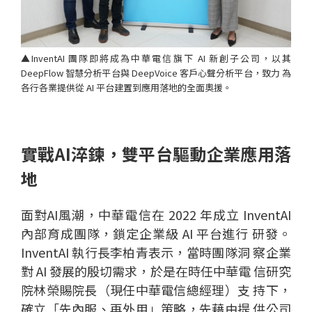
▲InventAI 團隊即將成為中華電信旗下 AI 新創子公司，以其
DeepFlow 智慧分析平台與 DeepVoice 客戶心聲分析平台，致力 為
各行各業提供從 AI 平台建置到應用落地的全面奧援。
個
科
關
人
企
國
技
於
實戰AI淬鍊，雙平台驅動企業應用落
產品
家
業
際
研
我
地
庭
發
們
面對AI風潮，中華電信在 2022 年成立 InventAI
內部育成團隊，鎖定企業級 AI 平台進行 研發。
InventAI 執行長李柏青表示，當時團隊洞 察企業
對 AI 發展的殷切需求，於是在時任中華電 信研究
院林榮賜院長（現任中華電信總經理）支 持下，
確立「先內服、再外用」策略，先藉由提 供公司