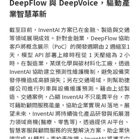
DeepFlow 與 DeepVoice，驅動產
業智慧革新
截至目前，InventAI 方案已在金融、製造與交通
等領域展現成效。針對金融業，DeepFlow 協助
客戶將概念展示（PoC）的開發週期由 2 週縮至1
天，模型 API 部署上線時程從 1 天壓縮為 2 小
時。在製造業，某煤化學與碳材料化工廠，透過
InventAI 協助建立預測性維護機制，避免設備突
發停機造成高額損失；另在交通場域，則幫助捷
運公司進行列車與設備維護預測。藉由上述製
造、交通案例，凸顯 InventAI 不只能賣平台，亦
可藉助顧問服務能量，協助企業實現 AI 落地。展
望未來，InventAI 將持續強化產品研發與拓展潛
力領域商機(醫療、零售等)，透過提供 AI平台、
智慧客服與顧問服務的完整解決方案，助企業快
速完成 AI 轉型。李柏青強調，InventAI 將攜手中