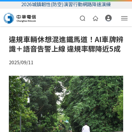
2026城鎮韌性(防空)演習行動網路降速演練
違規車輛休想混進鐵馬道！AI車牌辨
識＋語音告警上線 違規率驟降近5成
2025/09/11
資費合約
帳單繳費
我的帳號