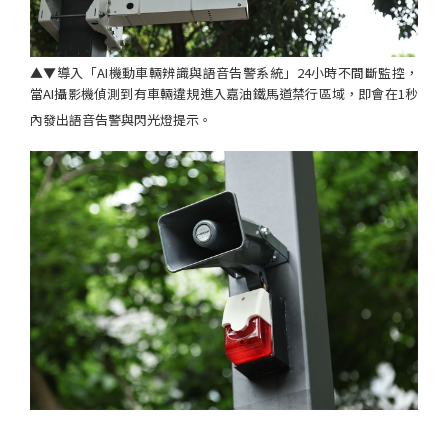
▲▼導入「AI機動車輛辨識與語音告警系統」24小時不間斷監控，
當AI攝影機偵測到有車輛違規進入嘉油鐵馬道禁行區域，即會在1秒
內發出語音告警與閃光燈提示。