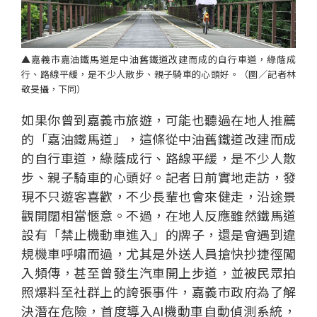
▲嘉義市嘉油鐵馬道是中油舊鐵道改建而成的自行車道，綠蔭成
行、路線平緩，是不少人散步、親子騎車的心頭好。（圖／記者林
敬旻攝，下同）
如果你曾到嘉義市旅遊，可能也聽過在地人推薦
個
科
關
的「嘉油鐵馬道」，這條從中油舊鐵道改建而成
人
企
國
技
於
產品
的自行車道，綠蔭成行、路線平緩，是不少人散
家
業
際
研
我
步、親子騎車的心頭好。記者日前實地走訪，發
庭
發
們
現不只遊客喜歡，不少長輩也會來健走，沿途景
觀開闊相當愜意。不過，在地人反應雖然鐵馬道
設有「禁止機動車進入」的牌子，還是會遇到違
規機車呼嘯而過，尤其是外送人員搶快抄捷徑闖
入頻傳，甚至曾發生汽車開上步道，並被民眾拍
照爆料至社群上的誇張事件，嘉義市政府為了解
決潛在危險，首度導入AI機動車自動偵測系統，