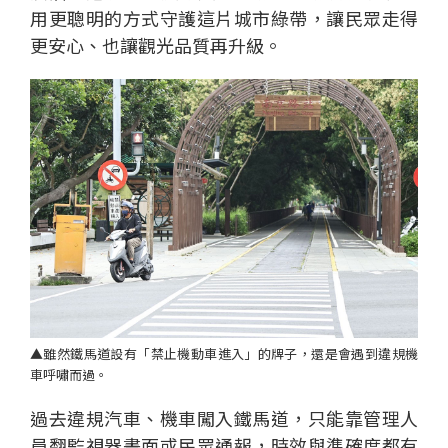
用更聰明的方式守護這片城市綠帶，讓民眾走得
更安心、也讓觀光品質再升級。
▲雖然鐵馬道設有「禁止機動車進入」的牌子，還是會遇到違規機
車呼嘯而過。
過去違規汽車、機車闖入鐵馬道，只能靠管理人
員翻監視器畫面或民眾通報，時效與準確度都有