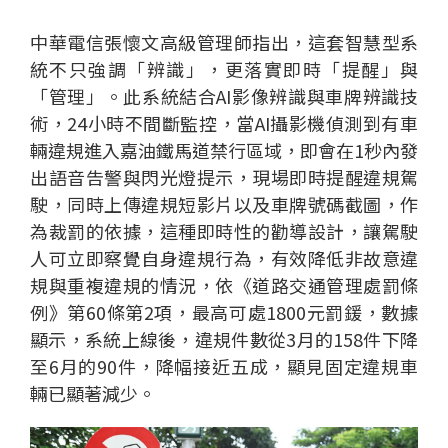
中華電信張懷文高級管理師指出，這套智慧型系
統不只強調「辨識」，更落實即時「提醒」與
「管理」。此系統結合AI影像辨識與車牌辨識技
術，24小時不間斷監控，當AI攝影機偵測到有車
輛違規進入嘉油鐵馬道禁行區域，即會在1秒內發
出語音告警與閃光燈提示，現場即時提醒違規駕
駛，同時上傳違規短影片以及車牌號碼截圖，作
為裁罰的依據，這種即時性的勸導設計，讓駕駛
人可立即察覺自身違規行為，有效降低非故意違
規與重複違規的情況，依《道路交通管理處罰條
例》第60條第2項，最高可處1800元罰鍰，數據
顯示，系統上線後，違規件數從3月的158件下降
至6月的90件，降幅接近五成，顯見固定違規車
輛已顯著減少。