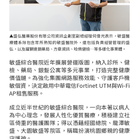
▲盛弘醫藥股份有限公司資訊企劃室副總經理何偉光表示，敏盛醫
療體系除包含眾所熟知的敏盛醫院外，還包括負責經營管理的盛
弘，以及躍獅連鎖藥局、方鼎資訊、哈佛健檢…等多樣化事業體。
個
科
關
敏盛綜合醫院
近
年擴展
營運
版圖，
納入
診所、
健
人
企
國
技
於
產品
檢、
藥局、銀髮公寓等
多元
事業，
打造
完整
健
康
家
業
際
研
我
價值鏈。
為強化集團網路
服務
效
能
、
守護
客戶
機
庭
發
們
敏
個
資，
決定
啟用
中華電信
Fortinet
U
TM
與W
i
-
Fi
AP
租
售
服務
。
成立
近半世紀
的敏盛綜合醫院，
一
向
本著以病人
為中心理念，
發展人性化優質醫療，積極建立社
區
倚重
的醫護團隊
；
得以
憑藉經國總院、龍潭敏
盛、大園敏盛
等院區，稱職扮演桃園鄉親的健康
守護神。