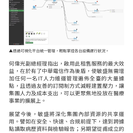
▲
透過
可視化平台
統一管理，輕鬆掌控各台設備運行狀況
。
何偉光
副總經理
指出，
啟用此租售
服務的最大效
益，在於有了中華電信作為後盾，
使
敏盛
無需增
加任何一名IT
人力
維運管理遍佈全
臺
的大量據
點，且透過
友善的訂閱制方式
減輕建置壓力，
讓
集團人力及成本支出
，
可以更聚焦
地投
放在醫療
事業
的
擴展上。
展望今後，敏盛將深化集團內部資源的共享運
用。譬如在安全、快速、合
規
前提下，達到跨據
點讀取病歷資料與檢驗報告
；
另期望
從
甫
成立的