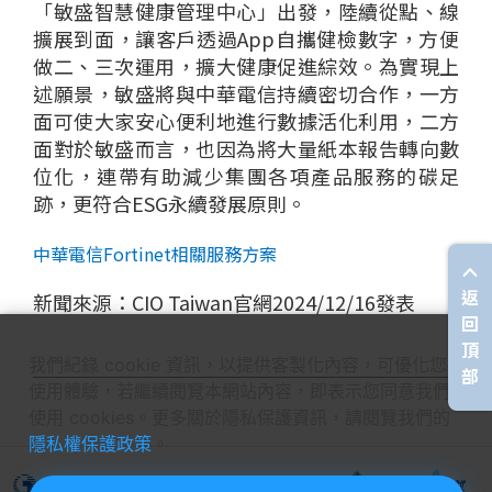
「敏盛智慧健康管理中心」出發，陸續從點、線
擴展到面
，讓客戶透過App
自攜健檢
數字
，方便
做二、三次運用，擴大健康促進綜效。
為
實現上
述願景，
敏
盛將與中華
電信
持續
密切合作，
一方
面
可
使大家安心
便利地
進行數據活化利用
，
二方
面對於敏盛而言，
也因為將大量紙本報告轉向數
位化，連帶
有助
減少集團各項產品服務的碳足
跡，更符合
ESG
永續發展原則
。
中華電信Fortinet相關服務方案
返
新聞來源：CIO Taiwan官網2024/12/16發表
回
頂
我們紀錄 cookie 資訊，以提供客製化內容，可優化您的
部
使用體驗，若繼續閱覽本網站內容，即表示您同意我們
使用 cookies。更多關於隱私保護資訊，請閱覽我們的
隱私權保護政策
。