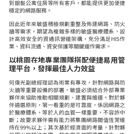
到銀髮公寓住房等
所有
客戶，都能提供更
加
便捷
穩定的網路服務
。
因此
近年來
敏盛
積極規劃重整及
佈
建網路、防火
牆等需求，期
望
為複雜
多樣
的敏盛
醫療
體系，設
計高效安全的資通訊營運架構，充分滿足HIS作
業、資料流通、
資
安保護
等關鍵
運作
需求。
以
桃園在地專業團隊搭配
便捷易用管
理平台
，
發揮最佳
人力
效益
何偉光
副總經理
認為
術業有專攻，
針對
網路
與
防
火牆
等
重要
設
備
的部署，
敏
盛
必須
結合外部
專業
夥伴來協助推動相關規劃、建置
與
維運。對於夥
伴遴選原則，
第一
看重的是
可靠度
，係因網路之
於醫療體系，等於人的血管一樣重要，不容許中
斷
；故
要求
夥伴需有能力將集團
網
路
閾
值
恆常
維
持
在
99%以上
；
其次
基於
經濟面的考量
，
針對夥