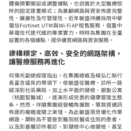
體需頻繁開設或調整據點，
也
迥
異
於
大型醫療院
所的固定建置模式
；
為
兼顧網路與資安
佈
建完整
性、擴展性及
可
管理性，
近
年
敏盛持續
採用中華
電信
Fortinet
U
TM
與W
i
-
Fi AP
租
售
服務，借重
中
華電信
代
建代維
的
專業實力，時時為集團
在
全
臺
設置
的
各個據點，提供優
質
網路
與資安
服務
。
建構穩定、高效、安全的網路架構，
讓醫療服務再進化
何偉光
副總經理
指出
，
在集團總裁及楊弘仁執行
長富含遠見的帶領下
，
使敏盛
從
醫療
、診所一路
縱深
到
社區藥局
，加上
水平面
的
健檢
、銀髮公寓
（桃園智
醫
城）
，逐漸形成完
善的
健康管理生態
系
。
然而，
伴隨集團經營觸角擴散，
導致
資通訊
佈
建
的
複雜度
隨之
漸增
，
為此
敏盛
亟
思優化作業
網路，期盼為不管
是
到醫院就醫或住院的患者，
以及
到基層診所看診、
到
健檢中心做健檢，甚至