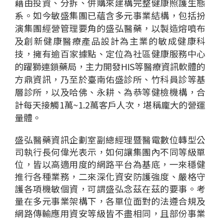
藉由投資、分拆、
併
購
來
建構完整健康照護生態
系。
如
今敏盛集團已蘊含多元事業結構，包括扮
演集團
經營管理要角的盛弘醫藥，以
製造熔噴布
及創新健康醫療產品設計為主業
的
敏成健康
科
技，
擁有逾百家據點、
定位為社區健康服務中心
的
躍獅連鎖藥局，主力開發H
IS等醫療資訊軟體的
方鼎資訊
，
乃至於
臺南佑盛
診所、
竹科員診等
基
層診所，
以及哈佛、
永耕
、為恭等健檢機構
，合
計每天接觸1萬~
1.2萬
客戶
人次，
堪稱
龐
大
的
營
運
量體。
盛弘醫藥資訊企劃室副總經理暨
醫
電數位轉型公
司執行長何偉光表示，如何讓集團內不同等級單
位，皆以高適用度的網路平台
為基底，一
來
穩健
推行
各種
業
務，二
來
深
化
資安防護
強
度
、嚴格
守
護
各項機敏
個
資，可謂盛弘念茲在茲的
要
事。考
量
在
多元事業架構下，各單位面對的法
遵
合
規
及
網路傳輸
應用資安等級
皆
不盡相同，
且
部份
事業