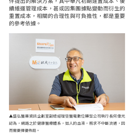
伴提出的解決方案，其中舉凡
初期建置成本、後
續維運管理成本，
甚或
因
集團據點
變動
而
衍生的
重置成本，相關的合理性與可負擔性，
都是重要
的
參考依據。
▲
盛弘醫藥資訊企劃室副總經理曁醫電數位轉型公司執行長何偉光
認為，
網路之於健康醫療體系，如人的血液，務求不中斷流通，因
而需要擇優佈局。