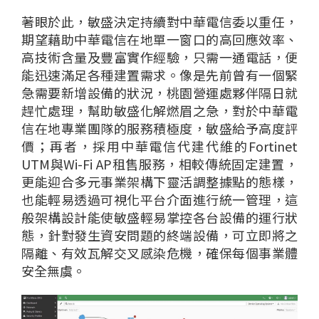
著眼於
此，
敏盛
決定持續對中華電信委以重任，
期望藉助
中華電信
在地單一窗口
的
高回應效率、
高技術含量及
豐富實
作經驗
，只
需
一
通電話，便
能
迅速滿足各種建置需求
。
像是先前
曾
有
一
個
緊
急
需要
新增設備
的狀
況，桃園營運處夥伴隔日就
趕忙處理
，
幫助
敏
盛
化解
燃眉之急
，
對
於
中華電
信在地專業團隊
的
服務積極
度，敏盛給予高度評
價
；
再者，
採用中華電信代
建代維
的Fortinet
UTM
與W
i
-
Fi AP
租售服務，
相較傳統固定建置，
更能迎合多元事業架構下靈活調整據點的態樣
，
也
能
輕
易透過
可視化平台
介面
進行
統一
管理
，這
般架構設計
能使敏
盛
輕易
掌控各
台
設備
的
運行狀
態，針對
發生資安問題
的終端設備
，
可
立即將之
隔離
、
有效瓦解交叉感染危機
，
確保每
個
事業體
安全無虞。