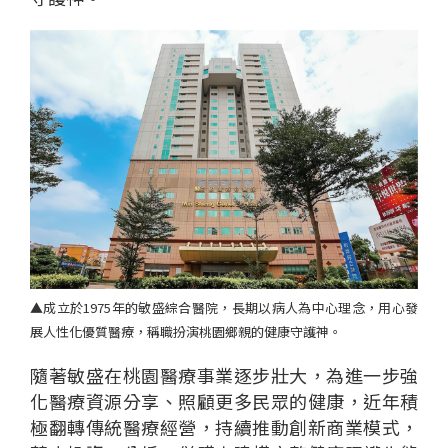
▲
成立於1975年的敏盛綜合醫院，長期以病人為中心理念，用心發
展人性化優質醫療，稱職扮演桃園鄉親的健康守護神。
隨著敏
盛
在
桃
園
醫療
事業
逐
步
壯大
，
為
進一步
強
化醫療資源分享
、
照顧更多民眾的健康
，近年
積
極
翻轉
傳統醫療經營，
持續
推
動
創新商業模式，