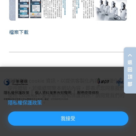
檔案下載
個
科
關
返
人
企
國
技
於
產品
回
家
業
際
研
我
庭
發
們
頂
我們紀錄 cookie 資訊，以提供客製化內容，可優化您的
部
使用體驗，若繼續閱覽本網站內容，即表示您同意我們
隱私權保護政策
個人資料蒐集告知聲明
服務使用條款
使用 cookies。更多關於隱私保護資訊，請閱覽我們的
隱私權保護政策
。
我接受
關閉選單