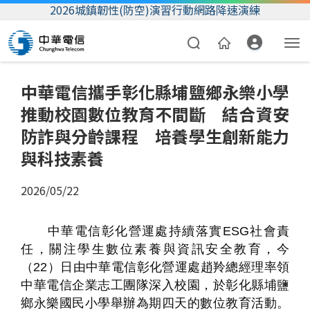
2026城鎮韌性(防空)演習行動網路降速演練
中華電信攜手彰化縣埔鹽鄉永樂小學
推動校園數位教育不間斷 結合資安
防詐與分齡課程 培養學生創新能力
與科技素養
2026/05/22
資費合約
帳單繳費
中華電信彰化營運處持續落實
ESG
社會責
任，關注學生數位素養與資訊安全教育，今
我的帳號
（
22
）日由中華電信彰化營運處趙羚總經理率領
中華電信企業志工團隊深入校園，於彰化縣埔鹽
鄉永樂國民小學舉辦為期四天的數位教育活動。