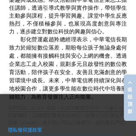
樂趣與成就感。本次活動由中華電信企業志工擔
任講師，透過引導式教學與實作操作，帶領學生
主動參與課程，提升學習興趣。課堂中學生反應
熱烈，不僅積極參與，也展現高度創意與專注
力，逐步建立對數位科技的興趣與信心。
彰化營運處趙羚總經理表示，中華電信長期
致力於縮短數位落差，期盼每位孩子無論身處何
處，都能擁有接觸科技與安心上網的機會。透過
企業志工走入校園，規劃多元且啟發性的數位教
育活動，陪伴孩子在安全、友善且充滿創意的學
習環境中成長。未來，中華電信將持續深化與在
返
地校園合作，讓更多學生能在數位時代中培養關
回
鍵能力，為教育發展注入正向能量。
頂
我們紀錄 cookie 資訊，以提供客製化內容，可優化您的
部
使用體驗，若繼續閱覽本網站內容，即表示您同意我們
使用 cookies。更多關於隱私保護資訊，請閱覽我們的
隱私權保護政策
。