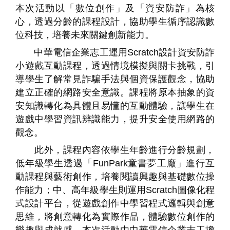
本次活動以
「
數位創作
」
及
「
資安防詐
」
為核
心，透過分齡的課程設計，協助學生循序認識數
位科技，培養未來關鍵創新能力。
中華電信企業志工運用
Scratch
設計資安防詐
小遊戲互動課程，透過情境模擬與關卡挑戰，引
導學生了解常見詐騙手法與個資保護觀念，協助
建立正確的網路安全意識。課程將原本抽象的資
個
科
關
安知識轉化為具體且易懂的互動體驗，讓學生在
人
企
國
技
於
產品
家
業
際
研
我
遊戲中學習資訊辨識能力，提升安全使用網路的
庭
發
們
觀念。
此外，課程內容依學生年齡進行分齡規劃，
低年級學生透過「
FunPark
童書夢工廠」進行互
動課程與藝術創作，培養閱讀興趣與基礎數位操
作能力；中、高年級學生則運用
Scratch
圖像化程
式設計平台，從遊戲創作中學習程式邏輯與創意
思維，將創意轉化為實際作品，體驗數位創作的