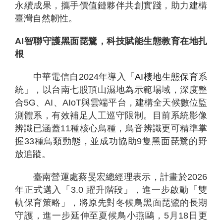
永續成果，攜手價值鏈夥伴共創實踐，助力建構
臺灣自然韌性。
AI
智聯守護黑面琵鷺，科技賦能生態教育在地扎
根
中華電信自2024年導入「
AI
棲地生態保育
系
統」，以台南七股頂山濕地為示範場域，深度整
個
科
關
合5G、AI、AIoT與雲端平台，建構全天候數位監
人
企
國
技
於
產品
家
業
際
研
我
測體系，有效補足人工巡守限制。目前系統影像
庭
發
們
辨識已涵蓋11種核心鳥種，鳥音辨識更可精準掌
握33種鳥類動態，並成功協助9隻黑面琵鷺的野
放追蹤。
臺南營運處蔡旻宏總經理表示，計畫於2026
年正式邁入「3.0 躍升階段」，進一步啟動「雙
軌保育策略」，將原先對冬候鳥黑面琵鷺的長期
守護，進一步延伸至夏候鳥小燕鷗，5月18日更