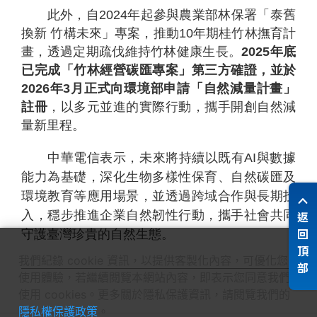
此外，自2024年起參與農業部林保署「泰舊
換新 竹構未來」專案，推動10年期桂竹林撫育計
畫，透過定期疏伐維持竹林健康生長。
2025
年底
已完成「竹林經營碳匯專案」第三方確證，並於
2026
年
3
月正式向環境部申請「自然減量計畫」
註冊
，以多元並進的實際行動，攜手開創自然減
量新里程。
中華電信表示，未來將持續以既有AI與數據
能力為基礎，深化生物多樣性保育、自然碳匯及
環境教育等應用場景，並透過跨域合作與長期投
返
入，穩步推進企業自然韌性行動，攜手社會共同
回
守護臺灣珍貴的自然生態。
頂
我們紀錄 cookie 資訊，以提供客製化內容，可優化您的
部
使用體驗，若繼續閱覽本網站內容，即表示您同意我們
使用 cookies。更多關於隱私保護資訊，請閱覽我們的
隱私權保護政策
。