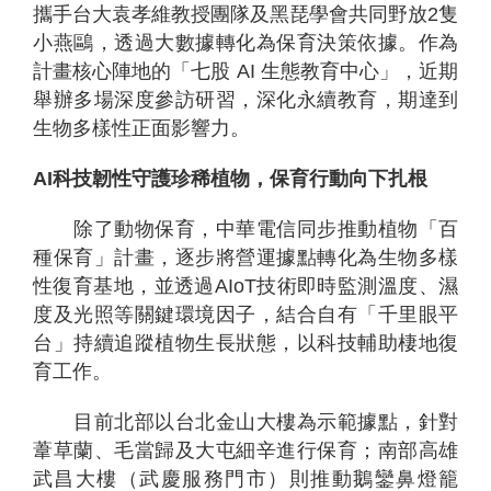
攜手台大袁孝維教授團隊及黑琵學會共同野放2隻
小燕鷗，透過大數據轉化為保育決策依據。作為
計畫核心陣地的「七股 AI 生態教育中心」，近期
舉辦多場深度參訪研習，深化永續教育，期達到
生物多樣性正面影響力。
AI
科技韌性守護珍稀植物，保育行動向下扎根
除了動物保育，中華電信同步推動植物「百
種保育」計畫，逐步將營運據點轉化為生物多樣
性復育基地，並透過AIoT技術即時監測溫度、濕
度及光照等關鍵環境因子，結合自有「千里眼平
台」持續追蹤植物生長狀態，以科技輔助棲地復
育工作。
目前北部以台北金山大樓為示範據點，針對
葦草蘭、毛當歸及大屯細辛進行保育；南部高雄
武昌大樓（武慶服務門市）則推動鵝鑾鼻燈籠