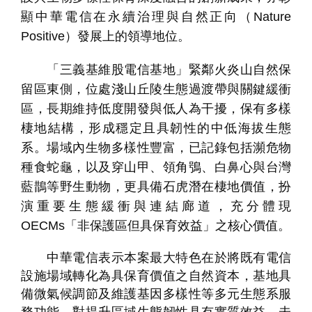
顯中華電信在永續治理與自然正向（
Nature
Positive
）發展上的領導地位。
「三義基維股電信基地」緊鄰火炎山自然保
留區東側，位處淺山丘陵生態過渡帶與關鍵緩衝
區，長期維持低度開發與低人為干擾，保有多樣
棲地結構，形成穩定且具韌性的中低海拔生態
個
科
關
人
企
國
技
於
系。場域內生物多樣性豐富，已記錄包括瀕危物
產品
家
業
際
研
我
種食蛇龜，以及穿山甲、領角鴞、白鼻心與台灣
庭
發
們
藍鵲等野生動物，更具備石虎潛在棲地價值，扮
演重要生態緩衝與連結廊道，充分體現
OECMs
「非保護區但具保育效益」之核心價值。
中華電信表示本案最大特色在於將既有電信
設施場域轉化為具保育價值之自然資本，基地具
備微氣候調節及維護基因多樣性等多元生態系服