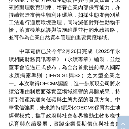
務功能，對提升區域生態韌性具有實質效益，未
來將辦理教育訓練，培養企業內部保育能力，亦
持續營造友善生物利用環境，如採生態友善刈草
工法進行適度環境整理，同時減低對野生動物干
擾，落實棲地保護與設施維運並行的永續策略，
並可作為企業自然資本管理的重要實踐場域。
中華電信已於今年
2
月
26
日完成《
2025
年永
續相關財務資訊專章》（永續專章）編製，並經
董事會通過正式發布，為全台首批提前導入國際
永續揭露準則（
IFRS S1
與
S2
）之大型企業之
一。本次取得
OECMs
認證，進一步展現公司將永
續治理由制度面落實至場域經營的具體成果，持
續引領產業邁向低碳與生態共榮的發展方向。中
華電信強調，未來將持續深化
OECMs
保育共生地
經營模式，攜手政府與社會各界推動生物多樣性
保育與永續發展，實踐企業長期價值與社會責