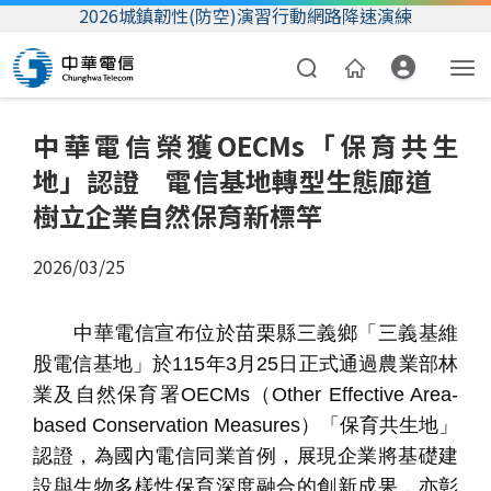
2026城鎮韌性(防空)演習行動網路降速演練
中華電信榮獲OECMs「保育共生
地」認證 電信基地轉型生態廊道
樹立企業自然保育新標竿
2026/03/25
資費合約
中華電信宣布位於苗栗縣三義鄉「三義基維
帳單繳費
股電信基地」於
115
年
3
月
25
日正式通過農業部林
業及自然保育署
OECMs
（
Other Effective Area-
我的帳號
based Conservation Measures
）「保育共生地」
認證，為國內電信同業首例，展現企業將基礎建
設與生物多樣性保育深度融合的創新成果，亦彰