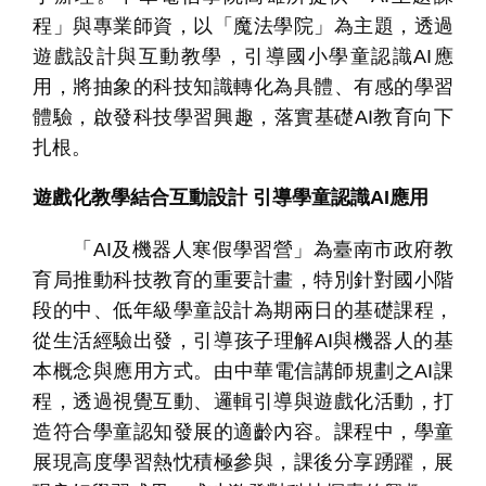
程」與專業師資，以「魔法學院」為主題，透過
遊戲設計與互動教學，引導國小學童認識
AI
應
用，將抽象的科技知識轉化為具體、有感的學習
體驗，啟發科技學習興趣，落實基礎
AI
教育向下
扎根。
遊戲化教學結合互動設計 引導學童認識
AI
應用
個
科
關
人
企
國
技
於
產品
家
業
際
研
我
「
AI
及機器人寒假學習營」為臺南市政府教
庭
發
們
育局推動科技教育的重要計畫，特別針對國小階
段的中、低年級學童設計為期兩日的基礎課程，
從生活經驗出發，引導孩子理解
AI
與機器人的基
本概念與應用方式。由中華電信講師規劃之
AI
課
程，透過視覺互動、邏輯引導與遊戲化活動，打
造符合學童認知發展的適齡內容。課程中，學童
展現高度學習熱忱積極參與，課後分享踴躍，展