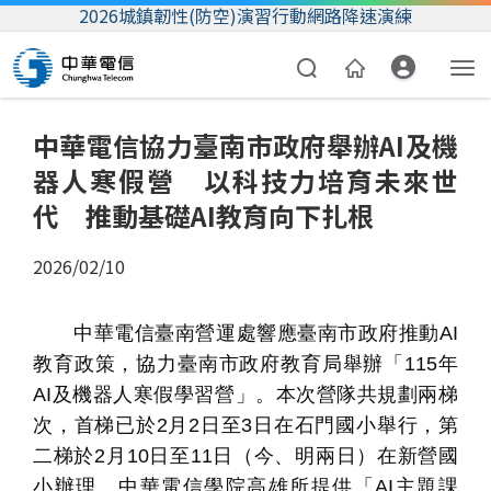
2026城鎮韌性(防空)演習行動網路降速演練
中華電信協力臺南市政府舉辦AI及機
器人寒假營 以科技力培育未來世
代 推動基礎AI教育向下扎根
2026/02/10
資費合約
中華電信臺南營運處響應臺南市政府推動
AI
帳單繳費
教育政策，協力臺南市政府教育局舉辦「
115
年
AI
及機器人寒假學習營」。本次營隊共規劃兩梯
我的帳號
次，首梯已於
2
月
2
日至
3
日在石門國小舉行，第
二梯於
2
月
10
日至
11
日（今、明兩日）在新營國
小辦理。中華電信學院高雄所提供「
AI
主題課