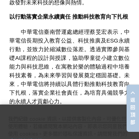
啟發對未來科技的想像與熱情。
以行動落實企業永續責任 推動科技教育向下扎根
中華電信臺南營運處總經理蔡旻宏表示，中
華電信長期投入教育公益、科技推廣及
ESG
永續
行動，並致力於縮減數位落差。透過實際參與基
礎
AI
課程的設計與授課，協助學童從小建立數位
能力與科技思維，在寓教於樂的體驗過程中培養
科技素養，為未來學習與發展奠定穩固基礎。未
來，中華電信將持續以具體行動推動科技教育向
下扎根，落實企業社會責任，為培育具備競爭力
返
的永續人才貢獻心力。
回
頂
我們紀錄 cookie 資訊，以提供客製化內容，可優化您的
部
使用體驗，若繼續閱覽本網站內容，即表示您同意我們
使用 cookies。更多關於隱私保護資訊，請閱覽我們的