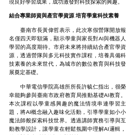
現良好學習成果，成功激發對科技探索的興趣。
結合專業師資與產官學資源 培育學童科技素養
臺南市長黃偉哲表示，此次寒假營隊開放報
名僅四天即額滿，顯示學童與家長對
AI
與機器人
學習的高度期待。市府未來將持續結合產官學資
源，透過營隊與多元科技實作課程，培養具備科
技素養的未來世代，為城市的數位教育與科技發
展奠定基礎。
中華電信學院高雄所所長許毓仁指出，很榮
幸能夠參與臺南市政府教育局推動基礎
AI
教育。
本次課程以學童感興趣的魔法情境串連學習主
題，將
AI
概念融入趣味化活動，引導學童如小小
魔法師般探索科技世界。透過講師實務引導與互
動教學設計，讓學童在輕鬆氛圍中理解
AI
邏輯，