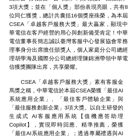
3
項大獎；並在「個人獎」部份表現亮眼，共有
8
位同仁獲獎，總計共囊括
16
個獎座殊榮，為本屆
CSEA
「卓越客戶服務大獎」最大贏家，顯現中
華電信在客戶經營的用心與創新備受肯定！中華
電信董事長簡志誠以臺灣客服中心發展協會常務
理事身分出席擔任頒獎人，個人家庭分公司總經
個
科
關
理胡學海及國際分公司總經理陳錦洲帶領中華電
人
企
國
技
於
產品
信獲獎團隊出席，共享榮耀。
家
業
際
研
我
庭
發
們
CSEA
「卓越客戶服務大獎」素有客服金
馬獎之稱，中華電信於本屆
CSEA
榮獲「最佳
AI
系統應用企業」、「最佳客戶體驗企業」與
「最佳服務創新企業」
3
項大獎。
以自主研發的
生成式
AI
客服應用系統【值機應答助理
Copilot
】，實現即時回應、精準推薦，榮獲
「最佳
AI
系統應用企業」；透過專屬禮遇與
AI