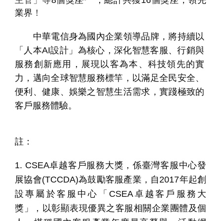
主管」等
8
個獎座
，
總計共獲
16
個獎座，領先
業界
！
中華電信身為國內企業領導品牌，將持續以
「人本
AI
設計」為核心，深化智慧客服、行銷與
服務創新應用，展現以客為本、科技領先的實
力，邁向全球智慧服務標竿，以滿足全民安全、
便利、健康、娛樂之智慧生活需求，實踐極致的
客戶服務體驗。
註：
1. CSEA
卓越客戶服務大獎，係臺灣客服中心發
展協會
(TCCDA)
為鼓勵客服產業，自
2017
年起創
設專屬於客服中心「
CSEA
卓越客戶服務大
獎」，以彰顯表現優異之客服相關企業團體及個