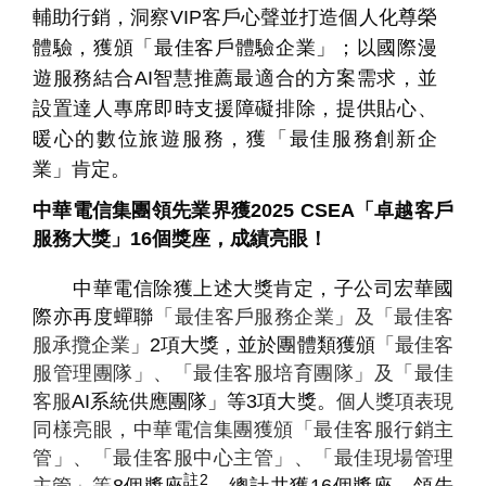
輔助行銷，洞察
VIP
客戶心聲並打造個人化尊榮
體驗，獲頒「最佳客戶體驗企業」；以國際漫
遊服務結合
AI
智慧推薦最適合的方案需求，並
設置達人專席即時支援障礙排除，提供貼心、
暖心的數位旅遊服務，獲「最佳服務創新企
業」肯定。
中華電信集團領先業界獲
2025 CSEA
「卓越客戶
服務大獎」
16
個獎座，成績亮眼！
中華電信除獲上述大獎肯定，子公司宏華國
際亦再度蟬聯
「最佳客戶服務企業」及「最佳客
服承攬企業」
2
項大獎，並於
團體類獲頒
「最佳客
服管理團隊」、「最佳客服培育團隊」及「最佳
客服
AI
系統供應團隊」等
3
項
大獎。
個人獎項表現
同樣亮眼，中華電信集團獲頒「最佳客服行銷主
管」、「最佳客服中心主管」、「最佳現場管理
註
2