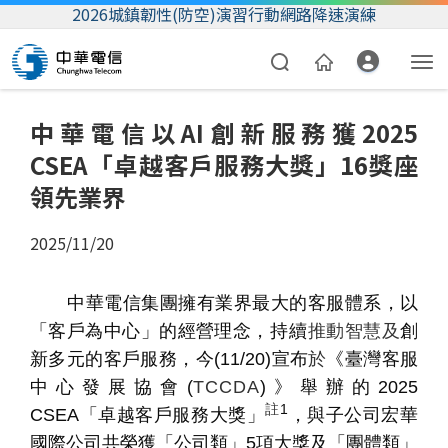
2026城鎮韌性(防空)演習行動網路降速演練
中華電信以AI創新服務獲2025
CSEA「卓越客戶服務大獎」16獎座
領先業界
2025/11/20
資費合約
中華電信集團擁有業界最大的客服體系，以
帳單繳費
「客戶為中心」的經營理念
，持續
推動智慧及
創
新多元的客戶服務，今
(11/20)
宣布
於
《臺灣客服
我的帳號
中心發展協會
(
TCCDA
)
》舉辦的
2025
註
1
CSEA
「卓越客戶服務大獎」
，與子公司宏華
國際公司共榮獲「公司類」
5
項大獎及「團體類」