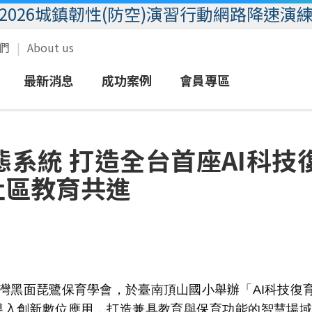
2026城鎮韌性(防空)演習行動網路降速演
我們
About us
最新消息
成功案例
會員專區
域
語音
新聞
圖文報導
eSIM服務
客戶服務
態系統 打造全台首座AI科技
業
簡訊
活動
影音報導
MVPN行動群組
會員專區
社區教育共進
數據
放心接
加值
企客尊榮門號
行動優惠
灣黑面琵鷺保育學會，於臺南頂山國小舉辦「
AI
科技復
導入創新數位應用，打造兼具教育與保育功能的智慧場