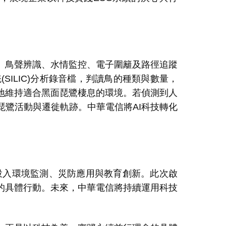
、鳥聲辨識、水情監控、電子圍籬及路徑追蹤
統
(SILIC)
分析錄音檔，判讀鳥的種類與數量，
地維持適合黑面琵鷺棲息的環境。若偵測到人
琵鷺活動與遷徙軌跡。中華電信將
AI
科技轉化
投入環境監測、災防應用與教育創新。此次啟
的具體行動。未來，中華電信將持續運用科技