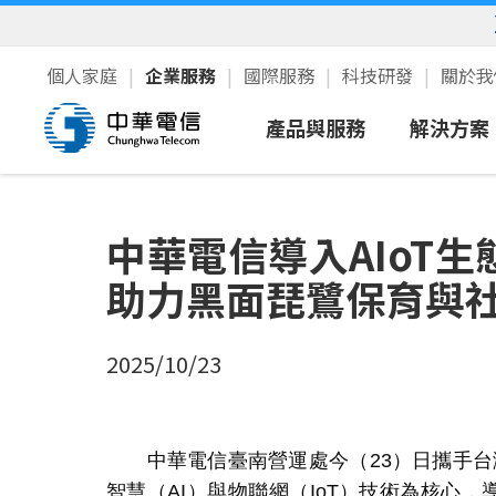
個人家庭
企業服務
國際服務
科技研發
關於
產品與服務
解決方案
行動服務
智慧領
中華電信導入AIoT生
寬頻上網/語音
中小企
助力黑面琵鷺保育與
雲端IDC
公部門
資通安全
2025/10/23
企業加值
5G服務
中華電信臺南營運處今（
23
）日攜手台
衛星通訊
智慧（
AI
）與物聯網（
IoT
）技術為核心，