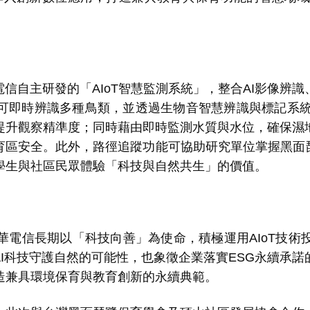
電信自主研發的「
AIoT
智慧監測系統」，整合
AI
影像辨識
可即時辨識多種鳥類，並透過生物音智慧辨識與標記系
提升觀察精準度；同時藉由即時監測水質與水位，確保濕
育區安全。此外，路徑追蹤功能可協助研究單位掌握黑面
學生與社區民眾體驗「科技與自然共生」的價值。
電信長期以「科技向善」為使命，積極運用
AIoT
技術
I
科技守護自然的可能性，也象徵企業落實
ESG
永續承諾
造兼具環境保育與教育創新的永續典範。