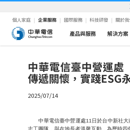
個人家庭
企業服務
國際服務
科技研發
關於
產品與服務
解決方案
行動服務
智慧領
中華電信臺中營運處
寬頻上網/語音
中小企
傳遞關懷，實踐ESG
雲端IDC
公部門
資通安全
2025/07/14
企業加值
5G服務
中華電信臺中營運處11日於台中新社
衛星通訊
志工團隊，與在地長者溫馨互動，為歷時四