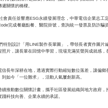
傳遞關懷的橋樑。
社會責任並響應ESG永續發展理念，中華電信企業志工
-Code完成餐廳點餐、醫院掛號，查詢統一發票及防詐
們特別設計「用LINE製作長輩圖」，帶領長者實作圖片
程照片，讓長輩在回憶中學習，現場充滿笑聲與成就感，
電信長年深耕在地，透過實際行動縮短數位落差，讓偏鄉
，到如今「一位難求」，活動人氣屢創新高。
持續推動數位關懷計畫，攜手社區發展組織與地方政府，
實踐科技向善、企業永續的承諾。