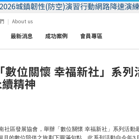
2026城鎮韌性(防空)演習行動網路降速演
我們
About us
最新消息
成功案例
會員專區
域
語音
新聞
圖文報導
eSIM服務
客戶服務
「數位關懷 幸福新社」系列
業
簡訊
活動
影音報導
MVPN行動群組
會員專區
永續精神
數據
放心接
加值
企客尊榮門號
行動優惠
大南社區發展協會，舉辦「數位關懷 幸福新社」系列活動
個月的數位陪伴之旅劃下圓滿句點。此系列活動自今年3