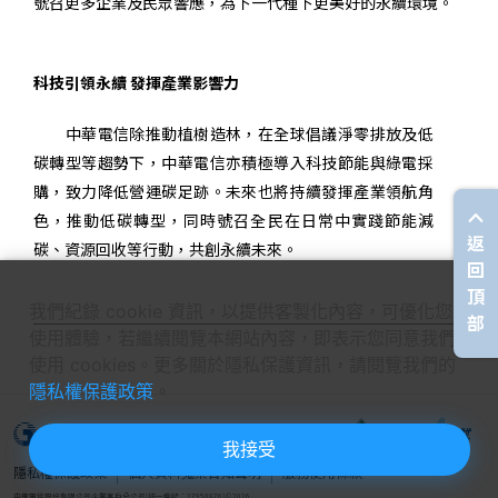
號召更多企業及民眾響應，為下一代種下更美好的永續環境。
科技引領永續
發揮產業影響力
中華電信除推動植樹造林，在全球倡議淨零排放及低
碳轉型等趨勢下，中華電信亦積極導入科技節能與綠電採
購，致力降低營運碳足跡。未來也將持續發揮產業領航角
色，推動低碳轉型，同時號召全民在日常中實踐節能減
返
碳、資源回收等行動，共創永續未來。
回
頂
我們紀錄 cookie 資訊，以提供客製化內容，可優化您的
部
使用體驗，若繼續閱覽本網站內容，即表示您同意我們
使用 cookies。更多關於隱私保護資訊，請閱覽我們的
隱私權保護政策
。
我接受
隱私權保護政策
個人資料蒐集告知聲明
服務使用條款
關閉選單