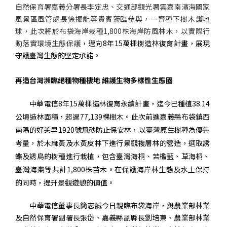
自然保育署嘉義分署長李定忠、交通部觀光署雲嘉南濱海國家
風景區風管處長徐振能等貴賓蒞臨參與，一齊種下樹木護地
球，此次將於布袋海岸栽種
1,800
株海岸防風林木，以實際行
動落實環境生態保護
，邁向
8
年
15
萬棵樹造林復育計畫，展現
守護臺灣生態的堅定承諾。
再造台灣瀕臨絕種物種棲地
維護生物多樣性生態圈
個
科
關
中華電信
8
年
15
萬棵造林復育永續計畫，迄今已種植
38.14
人
企
國
技
於
產品
家
業
際
研
我
公頃造林面積，超過
77,139
棵樹木。此次前進嘉義縣布袋鎮西
庭
發
們
南隅的好美里
1920
號飛砂防止保安林，以臺灣原生樹種為優先
考量，於木麻黃及水黃皮林下進行景觀複層林的營造，選取誘
蝶及誘鳥的樹種進行栽植，包含臺灣海桐、苦檻藍、草海桐、
臺灣海棗等共計
1,800
株苗木。在保護海岸林生態及水土保持
的同時，提升景觀遊憩的價值。
中華電信董事長簡志誠今日親臨布袋海岸，與農業部林業
及自然保育署副署長張岱、嘉義縣副縣長劉培東、農業部林業