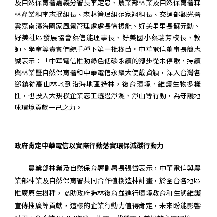
及自然保育署嘉義分署長李定忠、農業部林業及自然保育署森
林產業組李志珉組長、森林管理組范家翔組長、交通部觀光署
雲嘉南濱海國家風景管理處處長徐振能、好美里里長蘇元勳、
好美社區發展協會蔡信能理事長、好美國小蔡瑞芳校長、教
師、學童等貴賓們親手種下第一批樹苗。中華電信董事長簡志
誠表示：「中華電信推動綠色低碳永續的腳步從未停歇，持續
與林業暨自然保育署和中華電信永續大使戴資穎，深入台灣各
鄉鎮從高山林地到沿海地區造林，復育環境、維護生物多樣
性，也投入大規模企業志工透過淨灘、淨山等行動，為守護地
球環境貢獻一己之力。
政府肯定中華電信以實際行動落實環保減碳行動力
農業部林業及自然保育署副署長張岱表示，中華電信與農
業部林業及自然保育署共同合作植樹造林計畫，於全台各地區
推廣原生樹種，協助政府造林復育並進行環境教育和生態維護
宣傳推廣等貢獻，這樣的企業行動力值得肯定，未來盼能影響