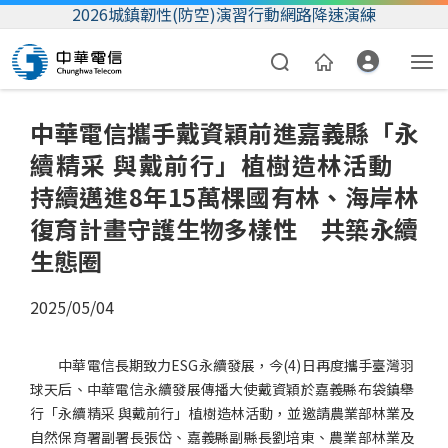
2026城鎮韌性(防空)演習行動網路降速演練
中華電信攜手戴資穎前進嘉義縣「永
續精采 與戴前行」植樹造林活動
持續邁進8年15萬棵國有林、海岸林
復育計畫守護生物多樣性 共築永續
生態圈
資費合約
2025/05/04
帳單繳費
中華電信長期致力
ESG
永續發展，今
(4)
日再度攜手臺灣羽
我的帳號
球天后、中華電信永續發展傳播大使戴資穎於嘉義縣布袋鎮舉
行「永續精采
與戴前行」植樹造林活動，並邀請農業部林業及
自然保育署副署長張岱、嘉義縣副縣長劉培東、農業部林業及