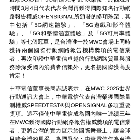
時間3月4日代表代表台灣再獲得國際知名行動網
路報告權威OPENSIGNAL所頒發的多項殊榮，其
中包括「5G網速體驗」、「5G遊戲和影音體
驗」、「5G和整體涵蓋體驗」及「5G可用率體
驗」等七個冠軍，是台灣唯一於MWC會場上同時
獲得兩個國際行動網路報告機構獎項的電信業
者，再次印證中華電信卓越的行動網路質量與服
個
科
關
人
企
國
技
於
產品
務除深受國內消費者信賴外，更名揚國際獲高度
家
業
際
研
我
肯定！
庭
發
們
中華電信董事長簡志誠表示，在MWC 2025世界
行動通訊大會上，中華電信代表台灣榮獲國際量
測權威SPEEDTEST®與OPENSIGNAL多項重要
獎項。這不僅使中華電信成為國內唯一連續三年
在MWC獲得國際行動網路報告權威獎項的電信業
者，更將台灣的實力展示於國際舞臺上，讓全球
目睹台灣的風采，為國爭光；中華電信作為台灣