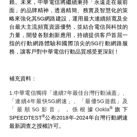
賴。未來，中華電信將繼續秉持「永遠走在最前
面」的品牌精神，透過精簡、務實及智慧化的策
略來強化其5G網路建設，運用最大連續頻寬及全
台最大主流頻寬資源優勢，並結合電信與科技的
力量，開發各類創新應用，持續提供客戶首屈一
指的行動網路體驗和國際頂尖的5G行動網路服
務，讓客戶對中華電信行動品質感受更深刻！
補充資料：
1.中華電信獨得「連續
7
年最佳台灣行動涵蓋」、
「連續
4
年最快
5G
網速」、「最優
5G
遊戲」及
®
「最順
5G
影音」
，係根據
Ookla
旗下
®
SPEEDTEST
公布2018年-2024年台灣行動網速
最新調查之授權許可。