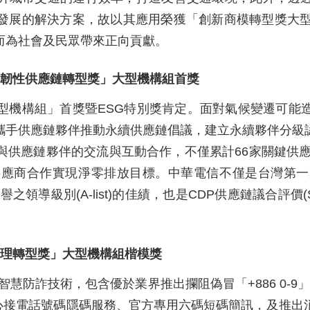
發展的解決方案，故以其應用榮獲「創新商模轉型獎大型
而為社會及民眾帶來正向貢獻。
「韌性供應鏈轉型獎」大型機構組首獎
型機構組」首獎暨ESG特別獎肯定。面對氣候變遷可能
攜手供應鏈夥伴推動永續供應鏈倡議，建立永續夥伴分級
供應鏈夥伴的交流與互動合作，不僅累計66家關鍵供應
與供應商合作實現淨零排放目標。中華電信不僅是台灣第一
別(A-list)的佳績，也是CDP供應鏈議合評價(Supplier 
理轉型獎」大型機構組楷模獎
智慧防詐技術，包含優於業界推出攔阻偽冒「+886 0-
、放心接電話號碼隱碼服務、官方專用六碼短碼簡訊，及推