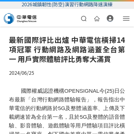
2026城鎮韌性(防空)演習行動網路降速演練
最新國際評比出爐 中華電信橫掃14
項冠軍 行動網路及網路涵蓋全台第
一 用戶實際體驗評比勇奪大滿貫
2024/06/25
資費合約
國際權威認證機構
OPENSIGNAL
今
(25)
日公
帳單繳費
布最新「台灣行動網路體驗報告」，報告指出中
華電信的行動網路於
5G
及整體涵蓋率、上傳及下
我的帳號
載網速皆為全台第一名，且於
5G
及整體的語音體
驗、影音體驗、遊戲體驗等用戶體驗項目評比橫