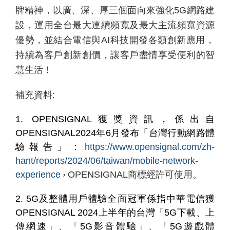
牌精神，以廣、深、厚三個面向來強化
5G
網路建
設，運用全台最大連續頻寬及最大主流頻寬資源
優勢，並結合電信與
AI
科技開發各類創新應用，
持續為客戶創新創價，讓客戶盡情享受便利的智
慧生活！
補充資料
:
1. OPENSIGNAL獲獎資訊，係出自
OPENSIGNAL2024年6月發布「台灣行動網路體
驗報告」：
https://www.opensignal.com/zh-
hant/reports/2024/06/taiwan/mobile-network-
experience
，
OPENSIGNAL商標經許可使用。
2.
5G
及整體用戶體驗全面冠軍係指中華電信獲
OPENSIGNAL 2024
上半年的台灣「
5G
下載、上
傳網速」、「
5G
影音體驗」、「
5G
遊戲體