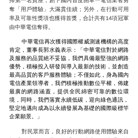
掃第一名寶座，創下國內首度由單一電信業者勇
奪「用戶體驗」大滿貫佳績；另外，在行動可用
率及可靠性獎項也獲得首獎，合計共有
14
項冠軍
由中華電信奪得。
中華電信再次獲得國際權威測速機構的高度
肯定，董事長郭水義表示：「中華電信對於網路
及服務的品質絕不妥協，我們具備最堅強的網路
個
科
關
人
企
國
技
於
產品
優勢，積極投入研發與導入最新的技術，並創造
家
業
際
研
我
最高品質的客戶服務體驗；不僅如此，身為國內
庭
發
們
電信產業領導者，我們積極推動數位平權，佈建
最廣的網路涵蓋，提供全民綿密可靠的數位環
境，同時，我們落實永續低碳，迎向綠色通訊，
堅定地邁向成為以永續發展為基礎的國際級標竿
企業願景。」
對民眾而言，良好的行動網路使用體驗來自