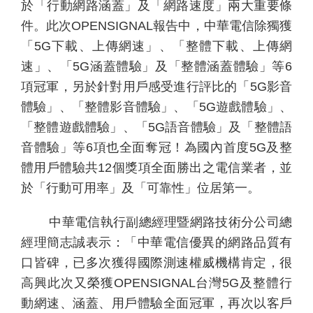
於「行動網路涵蓋」及「網路速度」兩大重要條
件。此次
OPENSIGNAL
報告中，中華電信除獨獲
「
5G
下載、上傳網速」、「整體下載、上傳網
速」、「
5G
涵蓋體驗」及「整體涵蓋體驗」等
6
項冠軍，另於針對用戶感受進行評比的「
5G
影音
體驗」、「整體影音體驗」、「
5G
遊戲體驗」、
「整體遊戲體驗」、「
5G
語音體驗」及「整體語
音體驗」等
6
項也全面奪冠！為國內首度
5G
及整
體用戶體驗共
12
個獎項全面勝出之電信業者，並
於「行動可用率」及「可靠性」位居第一。
中華電信執行副總經理暨網路技術分公司總
經理簡志誠表示：「中華電信優異的網路品質有
口皆碑，已多次獲得國際測速權威機構肯定，很
高興此次又榮獲
OPENSIGNAL
台灣
5G
及整體行
動網速、涵蓋、用戶體驗全面冠軍，再次以客戶