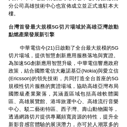
分公司高雄技術中心也宣佈成立並正式進駐本大
樓。
台灣首發最大規模5G切片場域於高雄亞灣啟動
點燃產業發展新引擎
中華電信今(21)日啟動了全台最大規模的5G
個
科
關
切片場域，提供智慧創新應用服務落地與實證。
人
企
國
技
於
產品
為加速5G創新應用智慧升級，中華電信響應政府
家
業
際
研
我
庭
發
們
政策，結合國際電信大廠諾基亞(Nokia)與愛立信
(Ericsson)的領先技術，共同打造全台首座的5G
規模性切片服務的實證場域，協助高雄亞灣布局
國際級產業聚落，其涵蓋區域包括高雄軟體園
區、高雄展覽館、港埠旅運中心、高雄流行音樂
中心、駁二藝術特區、西子灣、壽山動物園等，
透過網路切片提供專屬頻寬資源的特性，提升全
新影音感官體驗的展演潛力，亦可於人潮眾多的