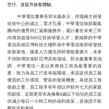
空汙、並提升旅客體驗。
中華電信董事長郭水義表示，伴隨兩大研發
技術中心的成立，需才孔亟，中華電信除
鼓勵集
團內的優秀同仁返鄉服務外，還計畫在未來三年
內增加超過
500
位技術研發人才；甫揭牌的中華
電信高雄亞灣科技大樓即為中華電信南部研發技
術新基地，隨著人力擴充與研發能量擴大，未來
不排除增加進駐亞灣其他場域。郭水義董事長強
調，中華電信一直以來將員工視為最重要的資
產，致力為員工打造幸福職場
，承諾提供員工最
優質的工作環境、豐富的發展機會。為使員工無
後顧之憂，員工除享有年假以外額外七天的家庭
照顧假，近期更宣布為撫養6歲以下幼兒的員工提
供減少每日一小時工時的福利政策，並保證不影
響薪資和考績。