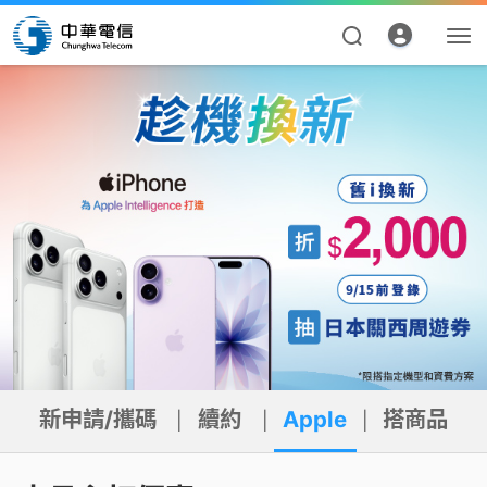
新申請/攜碼
|
續約
|
Apple
|
搭商品
資費合約
帳單繳費
申請查詢
新申請/攜碼
續約
Apple
搭商品
|
|
|
我的帳號