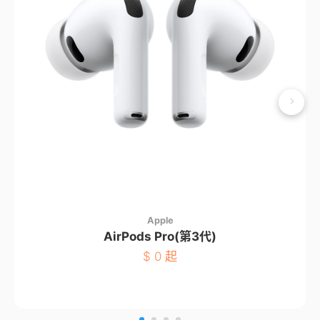
Apple
AirPods Pro(第3代)
$
0 起