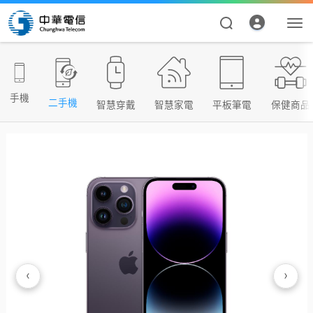
手機
二手機
智慧穿戴
智慧家電
平板筆電
保健商品
資費合約
帳單繳費
申請查詢
‹
›
我的帳號